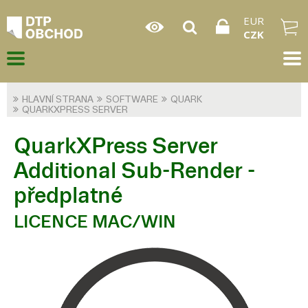
EUR
CZK
HLAVNÍ STRANA
SOFTWARE
QUARK
QUARKXPRESS SERVER
QuarkXPress Server
Additional Sub-Render -
předplatné
LICENCE MAC/WIN