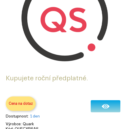
Kupujete roční předplatné.
Cena na dotaz
Dostupnost
1 den
Výrobce
Quark
Kód
QUECXPSAS