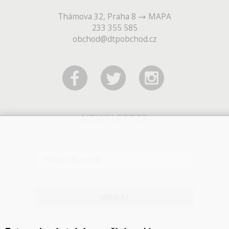
Thámova 32, Praha 8
MAPA
233 355 585
obchod@dtpobchod.cz
NEWSLETTER
ODESLAT