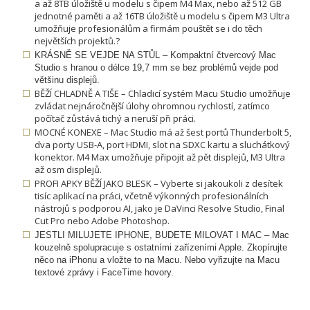
a až 8TB úložiště u modelu s čipem M4 Max, nebo až 512 GB
jednotné paměti a až 16TB úložiště u modelu s čipem M3 Ultra
umožňuje profesionálům a firmám pouštět se i do těch
největších projektů.?
KRÁSNĚ SE VEJDE NA STŮL – Kompaktní čtvercový Mac
Studio s hranou o délce 19,7 mm se bez problémů vejde pod
většinu displejů.
BĚŽÍ CHLADNĚ A TIŠE – Chladicí systém Macu Studio umožňuje
zvládat nejnáročnější úlohy ohromnou rychlostí, zatímco
počítač zůstává tichý a neruší při práci.
MOCNÉ KONEXE – Mac Studio má až šest portů Thunderbolt 5,
dva porty USB-A, port HDMI, slot na SDXC kartu a sluchátkový
konektor. M4 Max umožňuje připojit až pět displejů, M3 Ultra
až osm displejů.
PROFI APKY BĚŽÍ JAKO BLESK – Vyberte si jakoukoli z desítek
tisíc aplikací na práci, včetně výkonných profesionálních
nástrojů s podporou AI, jako je DaVinci Resolve Studio, Final
Cut Pro nebo Adobe Photoshop.
JESTLI MILUJETE IPHONE, BUDETE MILOVAT I MAC – Mac
kouzelně spolupracuje s ostatními zařízeními Apple. Zkopírujte
něco na iPhonu a vložte to na Macu. Nebo vyřizujte na Macu
textové zprávy i FaceTime hovory.