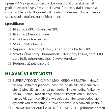
čipem M4 Max pracovní úkoly doslova drtí. Obrovská paměť,
grafika, ze které se vám zatočí hlava, funkce AI další úrovně a
superrychlé porty Thunderbolt 5 dělají z kompaktního a tichého
Macu Studio mašinu na každou práci.
Specifikace
16jádrové CPU, 40jádrové GPU
16jádrový Neural Engine
64 GB jednotné paměti
512 GB SSD úložiště
Vepředu: Dva porty USB-C, jeden slot na kartu SDXC
Vzadu: Čtyři porty Thunderbolt 5, dva porty USB-A, port HDMI,
port 10Gb ethernetu, sluchátkový konektor
Podpora až pěti displejů
HLAVNÍ VLASTNOSTI
SUPERVÝKONNÝ ČIP M4 MAX NEBO M3 ULTRA – Hravě
zvládá i extrémní pracovní postupy, od detailních vizuálních
efektů přes 3D animaci až po tvorbu filmové hudby. Výkonný
Neural Engine umožňuje využívat při komplexních úlohách
funkce AI, zatímco GPU s vyspělou architekturou podporuje
dynamickou mezipaměť, síťové stínování a sledování paprsků.
FENOMENÁLNÍ PAMĚŤ A ÚLOŽIŠTĚ – Až 128 GB jednotné paměti