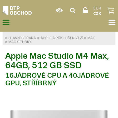
EUR
CZK
HLAVNÍ STRANA
APPLE A PŘÍSLUŠENSTVÍ
MAC
MAC STUDIO
Apple Mac Studio M4 Max,
64GB, 512 GB SSD
16JÁDROVÉ CPU A 40JÁDROVÉ
GPU, STŘÍBRNÝ