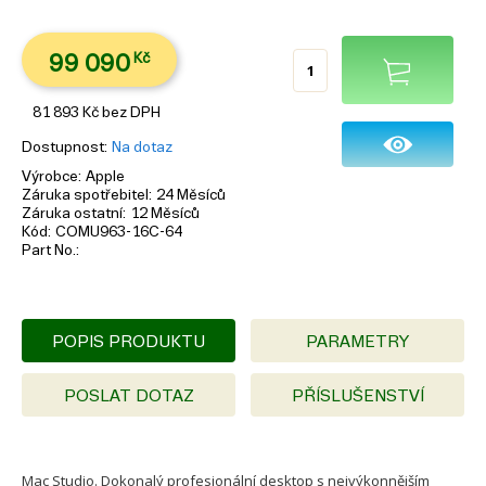
99 090
Kč
81 893
Kč
bez DPH
Dostupnost
Na dotaz
Výrobce
Apple
Záruka spotřebitel
24 Měsíců
Záruka ostatní
12 Měsíců
Kód
COMU963-16C-64
Part No.
POPIS PRODUKTU
PARAMETRY
POSLAT DOTAZ
PŘÍSLUŠENSTVÍ
Mac Studio. Dokonalý profesionální desktop s nejvýkonnějším