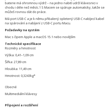
baterie má ohromnou výdrž – na jedno nabití udrží klávesnici v
chodu i déle než měsíc.1 S Macem se spáruje automaticky, takže se
můžeš rovnou dát do práce.
Má port USB-C a je k němu přibalený opletený USB-C nabíjecí kabel
na spárování a nabíjení z USB-C portu Macu.
Požadavky na systém
Mac s čipem Apple a macOS 15.1 nebo novějším
Technické specifikace
Rozměry a hmotnost
Výška: 0,41–1,09 cm
Šířka: 27,89 cm
Hloubka: 11,49 cm
Hmotnost: 0,3243kg*
Obecné
Multimediální klávesy
Připojení a rozšíření