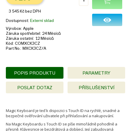
3 545
Kč
bez DPH
Dostupnost
Externí sklad
Výrobce
Apple
Záruka spotřebitel
24 Měsíců
Záruka ostatní
12 Měsíců
Kód
COMXCK3CZ
Part No.
MXCK3CZ/A
POPIS PRODUKTU
PARAMETRY
POSLAT DOTAZ
PŘÍSLUŠENSTVÍ
Magic Keyboard je teď k dispozici s Touch ID na rychlé, snadné a
bezpečné ověřování uživatele při přihlašování a nakupování.
Na Magic Keyboardu s Touch ID se píše mimořádně pohodlně a
přesně. Klávesnice je bezdrátová a dobíjecí. Její zabudovaná