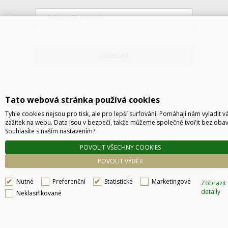
ODESLAT
Tato webová stránka používá cookies
Tyhle cookies nejsou pro tisk, ale pro lepší surfování! Pomáhají nám vyladit v
zážitek na webu. Data jsou v bezpečí, takže můžeme společně tvořit bez obav
Souhlasíte s naším nastavením?
POVOLIT VŠECHNY COOKIES
Technické řešení © 2026
CyberSoft s.r.o.
POVOLIT VÝBĚR
Podle zákona o evidenci tržeb je prodávající povinen vystavit kupujícímu účtenku. Zároveň
je povinen zaevidovat přijatou tržbu u správce daně online, v případě technického
výpadku pak nejpozději do 48 hodin.
Nutné
Preferenční
Statistické
Marketingové
Zobrazit
detaily
Neklasifikované