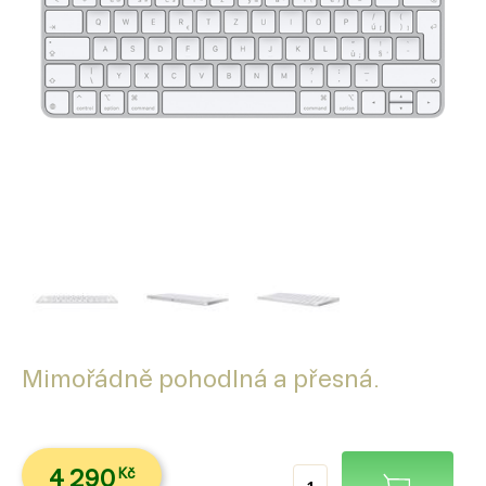
Mimořádně pohodlná a přesná.
4 290
Kč