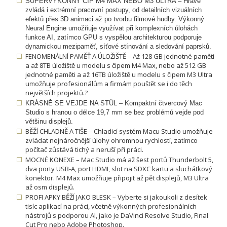
SUPERVÝKONNÝ ČIP M4 MAX NEBO M3 ULTRA – Hravě
zvládá i extrémní pracovní postupy, od detailních vizuálních
efektů přes 3D animaci až po tvorbu filmové hudby. Výkonný
Neural Engine umožňuje využívat při komplexních úlohách
funkce AI, zatímco GPU s vyspělou architekturou podporuje
dynamickou mezipaměť, síťové stínování a sledování paprsků.
FENOMENÁLNÍ PAMĚŤ A ÚLOŽIŠTĚ – Až 128 GB jednotné paměti
a až 8TB úložiště u modelu s čipem M4 Max, nebo až 512 GB
jednotné paměti a až 16TB úložiště u modelu s čipem M3 Ultra
umožňuje profesionálům a firmám pouštět se i do těch
největších projektů.?
KRÁSNĚ SE VEJDE NA STŮL – Kompaktní čtvercový Mac
Studio s hranou o délce 19,7 mm se bez problémů vejde pod
většinu displejů.
BĚŽÍ CHLADNĚ A TIŠE – Chladicí systém Macu Studio umožňuje
zvládat nejnáročnější úlohy ohromnou rychlostí, zatímco
počítač zůstává tichý a neruší při práci.
MOCNÉ KONEXE – Mac Studio má až šest portů Thunderbolt 5,
dva porty USB-A, port HDMI, slot na SDXC kartu a sluchátkový
konektor. M4 Max umožňuje připojit až pět displejů, M3 Ultra
až osm displejů.
PROFI APKY BĚŽÍ JAKO BLESK – Vyberte si jakoukoli z desítek
tisíc aplikací na práci, včetně výkonných profesionálních
nástrojů s podporou AI, jako je DaVinci Resolve Studio, Final
Cut Pro nebo Adobe Photoshop.