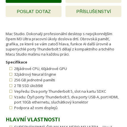
POSLAT DOTAZ
PŘÍSLUŠENSTVÍ
Mac Studio. Dokonalý profesionální desktop s nejvýkonnějším
čipem M3 Ultra pracovní úkoly doslova drtí. Obrovská paměť,
grafika, ze které se vám zatočí hlava, funkce AI další úrovně a
superrychlé porty Thunderbolt 5 dělají z kompaktního a tichého
Macu Studio mašinu na každou práci.
Specifikace
28jádrové CPU, 60jádrové GPU
32jádrový Neural Engine
256 GB jednotné paměti
2 TB SSD úložiště
Vepředu: Dva porty Thunderbolt 5, slot na kartu SDXC
Vzadu: Čtyři porty Thunderbolt 5, dva porty USB-A, port HDMI,
port 10Gb ethernetu, sluchátkový konektor
Podpora až osmi displejů
HLAVNÍ VLASTNOSTI