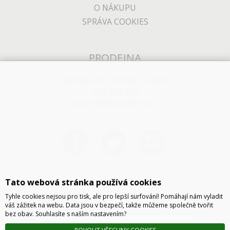
O NÁKUPU
SPRÁVA COOKIES
PRODEJNA
Thámova 32, Praha 8
MAPA
233 355 585
obchod@dtpobchod.cz
NEWSLETTER
Tato webová stránka používá cookies
Tyhle cookies nejsou pro tisk, ale pro lepší surfování! Pomáhají nám vyladit
váš zážitek na webu. Data jsou v bezpečí, takže můžeme společně tvořit
bez obav. Souhlasíte s naším nastavením?