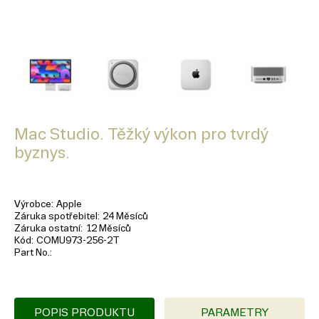
Mac Studio. Těžký výkon pro tvrdý
byznys.
Výrobce
Apple
Záruka spotřebitel
24 Měsíců
Záruka ostatní
12 Měsíců
Kód
COMU973-256-2T
Part No.
POPIS PRODUKTU
PARAMETRY