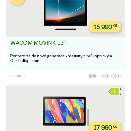
15 990
Kč
WACOM MOVINK 13"
Ponořte se do nové generace kreativity s průkopnickým
OLED displejem.
skladem
DO KOŠÍKU
17 990
Kč