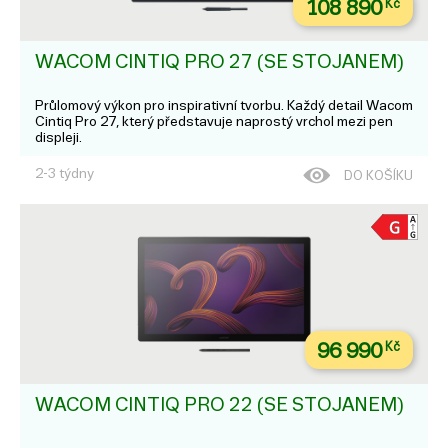
108 890
Kč
WACOM CINTIQ PRO 27 (SE STOJANEM)
Průlomový výkon pro inspirativní tvorbu. Každý detail Wacom
Cintiq Pro 27, který představuje naprostý vrchol mezi pen
displeji.
2-3 týdny
DO KOŠÍKU
96 990
Kč
WACOM CINTIQ PRO 22 (SE STOJANEM)