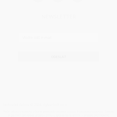
NEWSLETTER
ODESLAT
Technické řešení © 2026
CyberSoft s.r.o.
Podle zákona o evidenci tržeb je prodávající povinen vystavit kupujícímu účtenku. Zároveň
je povinen zaevidovat přijatou tržbu u správce daně online, v případě technického