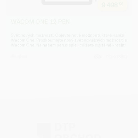
9 498
Kč
WACOM ONE 12 PEN
Svět nových možností; Objevte nové možnosti, které nabízí
Wacom One. Prozkoumejte nový svět odvážných možností s
Wacom One. Na našem pen displeji můžete digitálně kreslit,
malovat, upravovat obrázky, zapisovat si poznámky a
spolupracovat. Vyberte si z ...
skladem
DO KOŠÍKU