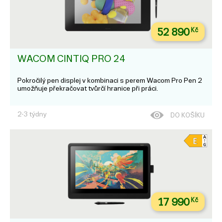
52 890
Kč
WACOM CINTIQ PRO 24
Pokročilý pen displej v kombinaci s perem Wacom Pro Pen 2
umožňuje překračovat tvůrčí hranice při práci.
2-3 týdny
DO KOŠÍKU
17 990
Kč