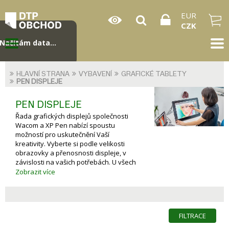
EUR
CZK
Načítám data...
HLAVNÍ STRANA
VYBAVENÍ
GRAFICKÉ TABLETY
PEN DISPLEJE
PEN DISPLEJE
Řada grafických displejů společnosti
Wacom a XP Pen nabízí spoustu
možností pro uskutečnění Vaší
kreativity. Vyberte si podle velikosti
obrazovky a přenosnosti displeje, v
závislosti na vašich potřebách. U všech
modelů si užijete zážitek z práce přímo
Zobrazit více
na obrazovce pomocí kvalitního pera s
citlivým přítlakem.
FILTRACE