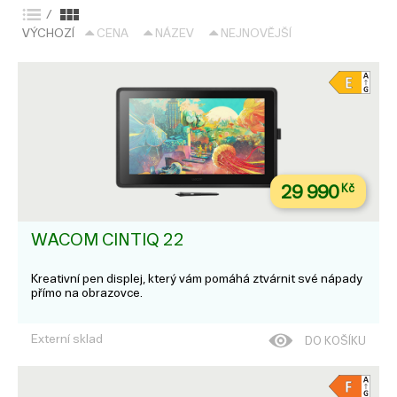
/
VÝCHOZÍ
CENA
NÁZEV
NEJNOVĚJŠÍ
29 990
Kč
WACOM CINTIQ 22
Kreativní pen displej, který vám pomáhá ztvárnit své nápady
přímo na obrazovce.
Externí sklad
DO KOŠÍKU