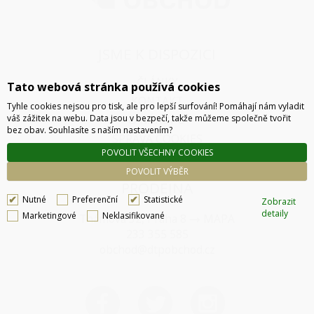
JSME K DISPOZICI
ČLÁNKY
Tato webová stránka používá cookies
KONTAKT
Tyhle cookies nejsou pro tisk, ale pro lepší surfování! Pomáhají nám vyladit
váš zážitek na webu. Data jsou v bezpečí, takže můžeme společně tvořit
O NÁKUPU
bez obav. Souhlasíte s naším nastavením?
SPRÁVA COOKIES
POVOLIT VŠECHNY COOKIES
POVOLIT VÝBĚR
PRODEJNA
Nutné
Preferenční
Statistické
Zobrazit
detaily
Marketingové
Neklasifikované
Thámova 32, Praha 8
MAPA
233 355 585
obchod@dtpobchod.cz