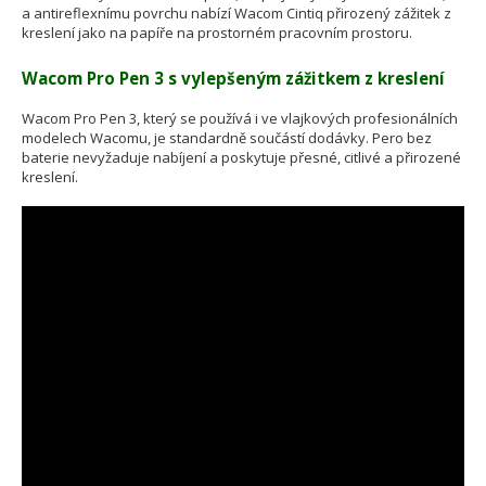
a antireflexnímu povrchu nabízí Wacom Cintiq přirozený zážitek z
kreslení jako na papíře na prostorném pracovním prostoru.
Wacom Pro Pen 3 s vylepšeným zážitkem z kreslení
Wacom Pro Pen 3, který se používá i ve vlajkových profesionálních
modelech Wacomu, je standardně součástí dodávky. Pero bez
baterie nevyžaduje nabíjení a poskytuje přesné, citlivé a přirozené
kreslení.