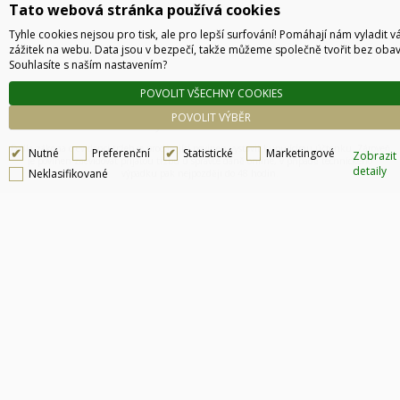
Tato webová stránka používá cookies
Tyhle cookies nejsou pro tisk, ale pro lepší surfování! Pomáhají nám vyladit v
zážitek na webu. Data jsou v bezpečí, takže můžeme společně tvořit bez obav
Souhlasíte s naším nastavením?
POVOLIT VŠECHNY COOKIES
POVOLIT VÝBĚR
Technické řešení © 2026
CyberSoft s.r.o.
Podle zákona o evidenci tržeb je prodávající povinen vystavit kupujícímu účtenku. Zároveň
Nutné
Preferenční
Statistické
Marketingové
Zobrazit
je povinen zaevidovat přijatou tržbu u správce daně online, v případě technického
detaily
Neklasifikované
výpadku pak nejpozději do 48 hodin.