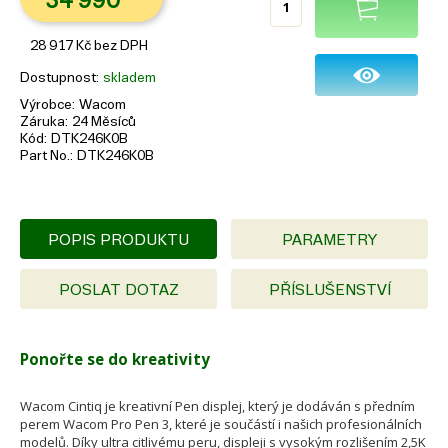
34 990
28 917
Kč
bez DPH
Dostupnost
skladem
Výrobce
Wacom
Záruka
24 Měsíců
Kód
DTK246K0B
Part No.
DTK246K0B
POPIS PRODUKTU
PARAMETRY
POSLAT DOTAZ
PŘÍSLUŠENSTVÍ
Ponořte se do kreativity
Wacom Cintiq je kreativní Pen displej, který je dodáván s předním
perem Wacom Pro Pen 3, které je součástí i našich profesionálních
modelů. Díky ultra citlivému peru, displeji s vysokým rozlišením 2,5K