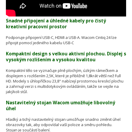
Snadné připojení a úhledné kabely pro čistý
kreativní pracovní prostor
Podporuje připojení USB-C, HDMI a USB-A. Wacom Cintiq 24 lze
připojit pomocí jediného kabelu USB-C
Kompaktní design s velkou aktivní plochou. Displej s
vysokým rozlišením a vysokou kvalitou
Kompaktní tělo se vyznačuje plně plochým, úzkým rámečkem a
displejem s rozlišením 2,5K, které je přibližně 1,8krát větší než Full
HD. Modely s úhlopříčkou 23,8" nabízejí prostornou kreslicí plochu
a zahrnují verzi s multidotykovým ovládáním, takže se vejde na
jakýkoli stůl.
Nastavitelný stojan Wacom umožňuje libovolný
úhel
Hladký a tichý nastavitelný stojan umožňuje snadno změnit úhel
obrazovky tak, aby odpovídal vaší poloze a směru pohledu.
Stojan je součástí balení.