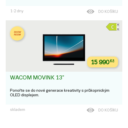
1-2 dny
DO KOŠÍKU
SHOW
ROOM
15 990
Kč
WACOM MOVINK 13"
Ponořte se do nové generace kreativity s průkopnickým
OLED displejem.
skladem
DO KOŠÍKU