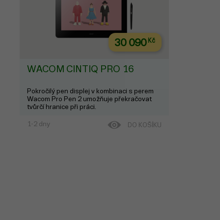
30 090
Kč
WACOM CINTIQ PRO 16
Pokročilý pen displej v kombinaci s perem
Wacom Pro Pen 2 umožňuje překračovat
tvůrčí hranice při práci.
1-2 dny
DO KOŠÍKU