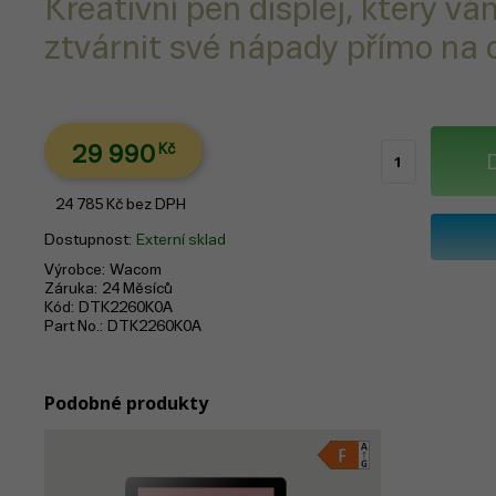
Kreativní pen displej, který 
ztvárnit své nápady přímo na 
29 990
Kč
24 785
Kč
bez DPH
Dostupnost
Externí sklad
Výrobce
Wacom
Záruka
24 Měsíců
Kód
DTK2260K0A
Part No.
DTK2260K0A
Podobné produkty