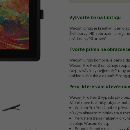
Vytvořte to na Cintiqu
Wacom Cintiq je kreativní pen dis
Živé barvy, HD zobrazení a ergon
práci na vyšší úroveň.
Tvořte přímo na obrazovc
Wacom Cintiq kombinuje pero s dis
Wacom Pro Pen 2 umožňuje rozpozna
rozpoznává i ty nejjemnější tahy 
náklon vaší ruky a okamžitě reagu
Pero, které vám otevře no
Wacom Pro Pen 2 vypadá jako běžné 
žádné nové techniky, abyste mohli
Wacom Pro Pen 2 nabízí přesnost
nízkým aktivačním přítlakem a ro
Pero není třeba nabíjet – díky
displeje Wacom Cintiq.
Pohodlně sedí v ruce – je vy