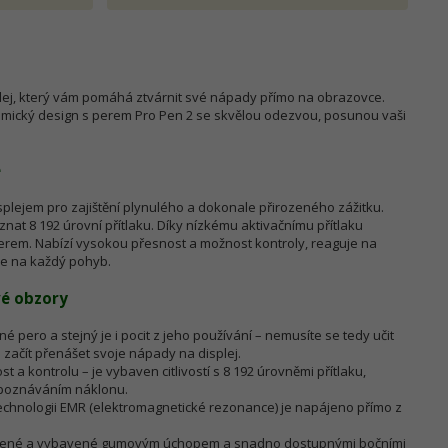
plej, který vám pomáhá ztvárnit své nápady přímo na obrazovce.
omický design s perem Pro Pen 2 se skvělou odezvou, posunou vaši
e
plejem pro zajištění plynulého a dokonale přirozeného zážitku.
t 8 192 úrovní přítlaku. Díky nízkému aktivačnímu přítlaku
perem. Nabízí vysokou přesnost a možnost kontroly, reaguje na
je na každý pohyb.
vé obzory
pero a stejný je i pocit z jeho používání – nemusíte se tedy učit
 začít přenášet svoje nápady na displej.
 a kontrolu – je vybaven citlivostí s 8 192 úrovněmi přítlaku,
zpoznáváním náklonu.
 technologii EMR (elektromagnetické rezonance) je napájeno přímo z
vážené a vybavené gumovým úchopem a snadno dostupnými bočními