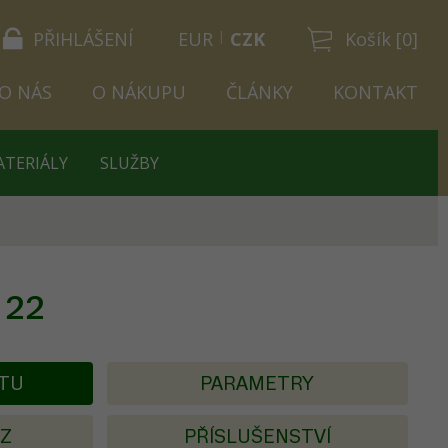
PŘIHLÁŠENÍ
EUR
CZK
Košík [0]
O NÁS
O NÁKUPU
ČLÁNKY
KONTAKT
ATERIÁLY
SLUŽBY
 22
KTU
PARAMETRY
AZ
PŘÍSLUŠENSTVÍ