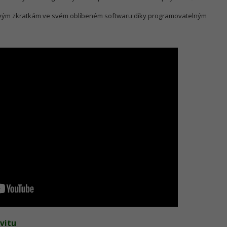
ovým zkratkám ve svém oblíbeném softwaru díky programovatelným
ivitu