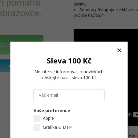
vám pomáhá
tlačítky.
Snadno přistupujte ke kláves
obrazovce.
bočním tlačítkům.
DO KOŠÍKU
Sleva 100 Kč
Nechte se informovat o novinkách
a získejte navíc slevu 100 Kč
.
Vaše preference
Apple
Grafika & DTP
Displej navržený pro kreat