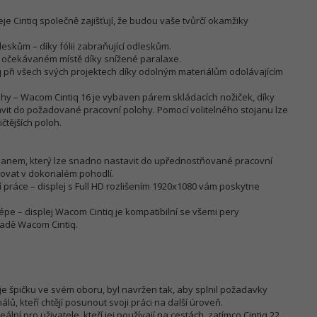
e Cintiq společně zajišťují, že budou vaše tvůrčí okamžiky
leskům – díky fólii zabraňující odleskům.
 očekávaném místě díky snížené paralaxe.
 při všech svých projektech díky odolným materiálům odolávajícím
lohy – Wacom Cintiq 16 je vybaven párem skládacích nožiček, díky
avit do požadované pracovní polohy. Pomocí volitelného stojanu lze
čtějších poloh.
janem, který lze snadno nastavit do upřednostňované pracovní
ovat v dokonalém pohodlí.
 práce – displej s Full HD rozlišením 1920x1080 vám poskytne
 lépe – displej Wacom Cintiq je kompatibilní se všemi pery
řadě Wacom Cintiq.
je špičku ve svém oboru, byl navržen tak, aby splnil požadavky
lů, kteří chtějí posunout svoji práci na další úroveň.
eální pro uživatele, kteří jej používají na cestách, zatímco Cintiq 22