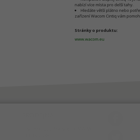
nabízí více místa pro delší tahy.
Hledáte větší plátno nebo potře
zařízení Wacom Cintiq vám pomohou 
Stránky o produktu:
www.wacom.eu
PRODEJNA
Thámova 32, Praha 8
MAPA
233 355 585