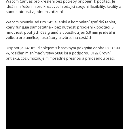
Wacom Canvas pro kreslení bez potřeby připojení k počítači. Je
ideálním řešením pro kreativce hledající spojení flexibility, kvality a
samostatnosti v jednom zařízení..
Wacom MovinkPad Pro 14" je lehký a kompaktní grafický tablet,
který funguje samostatně – bez nutnosti připojení k počítači. S
hmotností pouhých 699 gramů a tloušťkou jen 5,9 mm je ideální
volbou pro umělce, ilustrátory a tvůrce na cestách.
Disponuje 14" IPS displejem s barevným pokrytím Adobe RGB 100
%, rozlišením snímací vrstvy 5080 lpi a podporou 8192 úrovní
přítlaku, což umožňuje mimořádně přesnou a přirozenou práci.