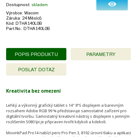
Dostupnost
skladem
Výrobce
Wacom
Záruka
24 Měsíců
Kód
DTHA140L0B
Part No.
DTHA140L0B
POPIS PRODUKTU
PARAMETRY
POSLAT DOTAZ
Kreativita bez omezení
Lehký a výkonný grafický tablet s 14" IPS displejem a barevným
rozsahem Adobe RGB 99 % představuje samostatné zařízení pro
digitální tvorbu. Samostatný kreativní nástroj s displejem s jemným
rozlišením 5080 lpi je připraven tvořit kdykoli a kdekoli.
MovinkPad Pro14 nabízí pero Pro Pen 3, 8192 úrovní tlaku a aplikaci