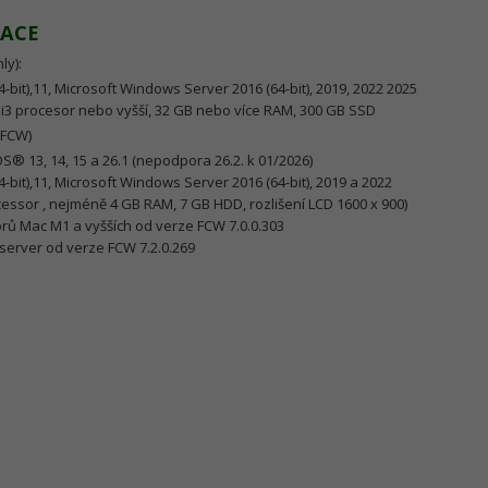
RACE
ly):
-bit),11, Microsoft Windows Server 2016 (64-bit), 2019, 2022 2025
i3 procesor nebo vyšší, 32 GB nebo více RAM, 300 GB SSD
(FCW)
13, 14, 15 a 26.1 (nepodpora 26.2. k 01/2026)
-bit),11, Microsoft Windows Server 2016 (64-bit), 2019 a 2022
essor , nejméně 4 GB RAM, 7 GB HDD, rozlišení LCD 1600 x 900)
rů Mac M1 a vyšších od verze FCW 7.0.0.303
9 server od verze FCW 7.2.0.269