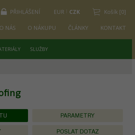
PŘIHLÁŠENÍ
EUR
CZK
Košík [0]
O NÁS
O NÁKUPU
ČLÁNKY
KONTAKT
ATERIÁLY
SLUŽBY
ofing
KTU
PARAMETRY
Y
POSLAT DOTAZ