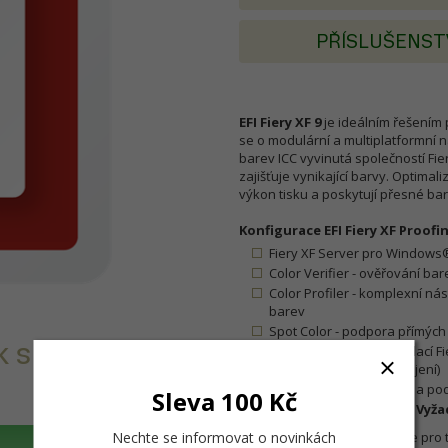
PŘÍSLUŠENST
EFI Fiery XF 9
je ideálním řešením 
se o modulární a multiplatformní n
barev ICC vyvinutá společností Fie
zajišťuje vynikající barvy. Optima
výkon tisku a poskytují přesné barv
Konfigurace EFI Fiery XF Proofi
Fiery XF Server pro Windows
Color Verifier - ověřování bar
Color Profiler - komplexní nást
barev
Spot Color - podpora přímých
 s certifikací
Neomezený počet instalací
(až 10 souběžných připojení)
Roční smlouva o údržbě a po
Sleva 100 Kč
Nezahrnuje tiskárnu. Vyža
Nechte se informovat o novinkách
Součástí sestavy NENÍ licence pro 