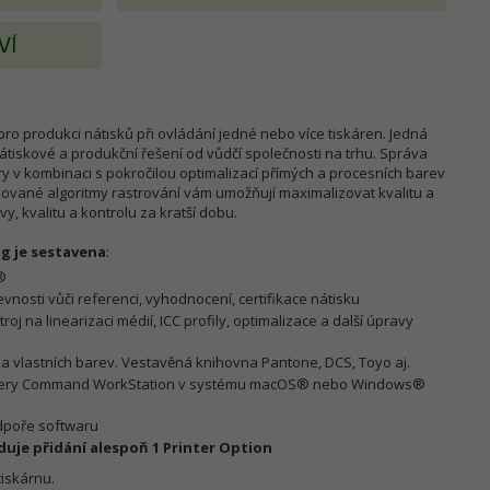
VÍ
pro produkci nátisků při ovládání jedné nebo více tiskáren. Jedná
átiskové a produkční řešení od vůdčí společnosti na trhu. Správa
ry v kombinaci s pokročilou optimalizací přímých a procesních barev
lizované algoritmy rastrování vám umožňují maximalizovat kvalitu a
y, kvalitu a kontrolu za kratší dobu.
ng je sestavena
:
®
evnosti vůči referenci, vyhodnocení, certifikace nátisku
roj na linearizaci médií, ICC profily, optimalizace a další úpravy
 a vlastních barev. Vestavěná knihovna Pantone, DCS, Toyo aj.
 Fiery Command WorkStation v systému macOS® nebo Windows®
dpoře softwaru
duje přidání alespoň 1 Printer Option
tiskárnu.