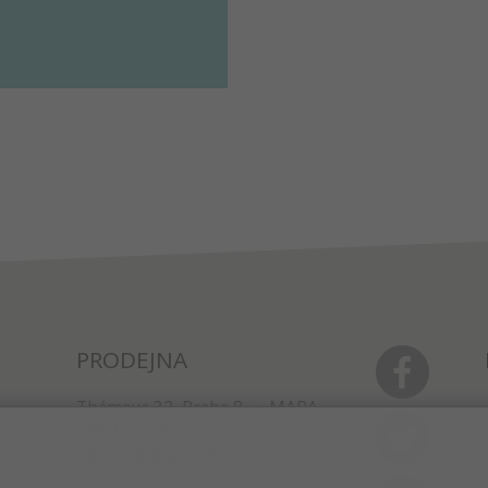
PRODEJNA
Thámova 32, Praha 8
MAPA
233 355 585
obchod@dtpobchod.cz