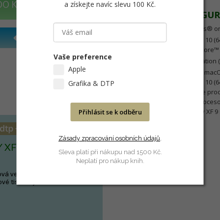
a získejte navíc slevu 100 Kč
.
DO KOŠÍKU
MINIMÁLNÍ KONFIGU
Fiery XF server (Windows® on
Microsoft Windows 10 (64
Hardware: Intel® Core™ 
Vaše preference
Fiery Command WorkStation 
Apple
macOS® Software macOS® 
Microsoft Windows 10 (64
Grafika & DTP
Hardware Multicore proc
Nativní podpora proceso
Kompatibilta s Fiery XF 
Přihlásit se k odběru
Zásady zpracování osobních údajů
.
Y XF 8
Sleva platí při nákupu nad 1500 Kč.
Neplatí pro nákup knih.
vá verze digitálního RIPU pro
vé tiskárny