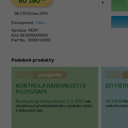
80 190
66 273
Kč
bez DPH
Dostupnost
1 den
Výrobce
FIERY
Kód
BE3000005833
Part No.
3000014003
Podobné produkty
KONTROLA BAREVNOSTI V
EFI FIER
POLYGRAFII
Noviny pro grafický průmysl, 3. 2. 2022
Jak
29.2.2024
No
dosáhnout předvídatelného výsledku tisku
velkoformáto
z tiskových dat.