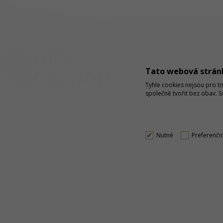
JSME K DISPOZICI
Tato webová strán
ČLÁNKY
Tyhle cookies nejsou pro ti
KONTAKT
společně tvořit bez obav. 
O NÁKUPU
SPRÁVA COOKIES
Nutné
Preferenčn