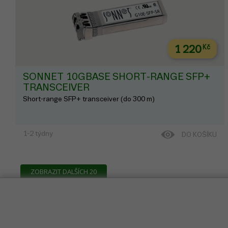
1 220
Kč
SONNET 10GBASE SHORT-RANGE SFP+
TRANSCEIVER
Short-range SFP+ transceiver (do 300 m)
1-2 týdny
DO KOŠÍKU
ZOBRAZIT DALŠÍCH 20