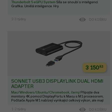
Thunderbolt 5 eGPU System
Síla se snoubí s inteligencí.
Grafika. Umělá inteligence. Hry.
2-3 týdny
DO KOŠÍKU
3 150
Kč
SONNET USB3 DISPLAYLINK DUAL HDMI
ADAPTER
Mac/Windows/Ubuntu/Chromebook, černý
Připojte dva
monitory 4K pomocí DisplayPortu k Macu s M1 procesorem;
Počítače Apple M1 nabízejí vynikající celkový výkon, ale mají
omezený počet externích displejů, které k nim můžete
připojit. Pokud používáte M1 MacBook Air nebo MacBook
1-2 týdny
DO KOŠÍKU