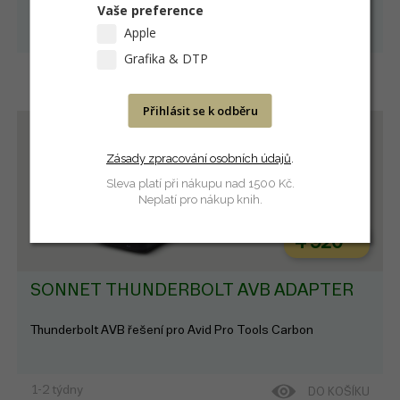
0,8 metru, černý
Thunderbolt 5 s rychlostí až 120 Gb/s.
Vaše preference
Apple
Grafika & DTP
1-2 týdny
DO KOŠÍKU
Přihlásit se k odběru
Zásady zpracování osobních údajů
.
Sleva platí při nákupu nad 1500 Kč.
Neplatí pro nákup knih.
4 920
Kč
SONNET THUNDERBOLT AVB ADAPTER
Thunderbolt AVB řešení pro Avid Pro Tools Carbon
1-2 týdny
DO KOŠÍKU