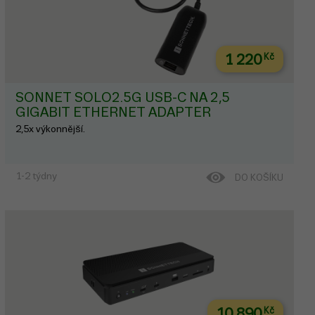
1 220
Kč
SONNET SOLO2.5G USB-C NA 2,5
GIGABIT ETHERNET ADAPTER
2,5x výkonnější.
1-2 týdny
DO KOŠÍKU
10 890
Kč