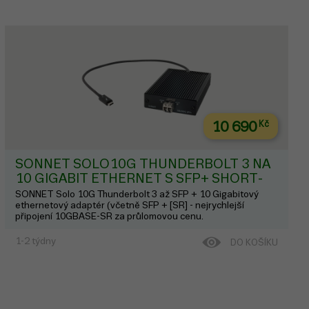
10 690
Kč
SONNET SOLO10G THUNDERBOLT 3 NA
10 GIGABIT ETHERNET S SFP+ SHORT-
RANGE TRANSCEIVER
SONNET Solo 10G Thunderbolt 3 až SFP + 10 Gigabitový
ethernetový adaptér (včetně SFP + [SR] - nejrychlejší
připojení 10GBASE-SR za průlomovou cenu.
1-2 týdny
DO KOŠÍKU