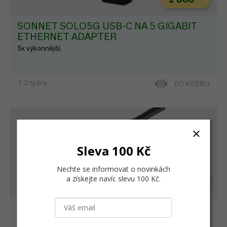
SONNET SOLO5G USB-C NA 5 GIGABIT
ETHERNET ADAPTER
5x výkonnější.
1-2 týdny
DO KOŠÍKU
Sleva 100 Kč
Nechte se informovat o novinkách
a získejte navíc slevu 100 Kč
.
934
Kč
SONNET THUNDERBOLT 5 KABEL