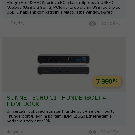
Allegro Pro USB-C 8portová PCIe karta; 8portová, USB-C
10Gbps (USB 3.2 Gen 2) PCIe karta se čtyřmi USB řadiči plus
USB-C nabíjení; kompatibilní s Mac&reg; | Windows&reg; |
Linux&reg; Podporované počítače: Mac Pro 5,1 and 7,1
(2019) s x16 PCIe slotem, m...
1-2 týdny
DO KOŠÍKU
7 990
Kč
SONNET ECHO 11 THUNDERBOLT 4
HDMI DOCK
Univerzální dokovací stanice Thunderbolt 4 se třemi porty
Thunderbolt 4, jedním portem HDMI, 2,5Gb Ethernetem a
podporou zobrazení 8K
do týdne
DO KOŠÍKU