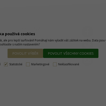
PRODEJNA
ka používá cookies
Thámova 32, Praha 8
MAPA
sk, ale pro lepší surfování! Pomáhají nám vyladit váš zážitek na webu. Data jso
233 355 585
Souhlasíte s naším nastavením?
obchod@dtpobchod.cz
POVOLIT VÝBĚR
POVOLIT VŠECHNY COOKIES
í
Statistické
Marketingové
Neklasifikované