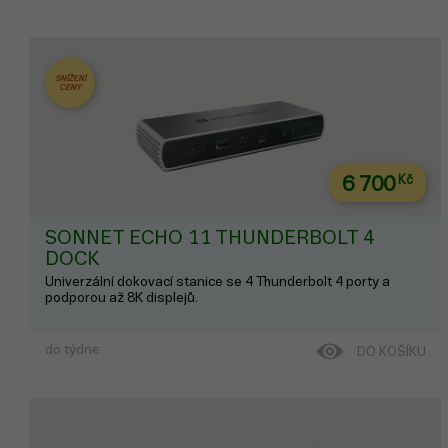
Pro, mohli jst...
SNÍŽENÍ
CENY
6 700
Kč
SONNET ECHO 11 THUNDERBOLT 4
DOCK
Univerzální dokovací stanice se 4 Thunderbolt 4 porty a
podporou až 8K displejů.
do týdne
DO KOŠÍKU