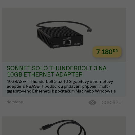
7 180
Kč
SONNET SOLO THUNDERBOLT 3 NA
10GB ETHERNET ADAPTER
10GBASE-T Thunderbolt 3 až 10 Gigabitový ethernetový
adaptér s NBASE-T podporou přidávání připojení multi-
gigabitového Ethernetu k počítačům Mac nebo Windows s
porty Thunderbolt 3.
do týdne
DO KOŠÍKU