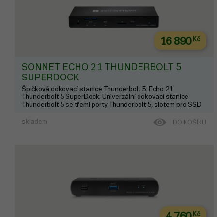
16 890
Kč
SONNET ECHO 21 THUNDERBOLT 5
SUPERDOCK
Špičková dokovací stanice Thunderbolt 5: Echo 21
Thunderbolt 5 SuperDock; Univerzální dokovací stanice
Thunderbolt 5 se třemi porty Thunderbolt 5, slotem pro SSD
M.2, portem 10Gb Ethernet, dvěma porty pro připojení
displeje, devíti porty USB 3 s rychlo...
skladem
DO KOŠÍKU
4 760
Kč