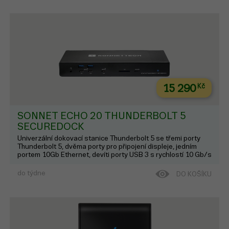
15 290
Kč
SONNET ECHO 20 THUNDERBOLT 5
SECUREDOCK
Univerzální dokovací stanice Thunderbolt 5 se třemi porty
Thunderbolt 5, dvěma porty pro připojení displeje, jedním
portem 10Gb Ethernet, devíti porty USB 3 s rychlostí 10 Gb/s
a dalšími funkcemi.
do týdne
DO KOŠÍKU