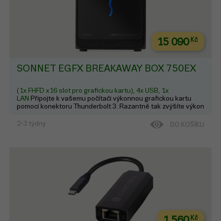
15 090
Kč
SONNET EGFX BREAKAWAY BOX 750EX
(1x FHFD x16 slot pro grafickou kartu), 4x USB, 1x
LAN
Připojte k vašemu počítači výkonnou grafickou kartu
pomocí konektoru Thunderbolt 3. Razantně tak zvýšíte výkon
pro práci s videem i hraní náročných her a zároveň nabijete i
ten nejvýkonnější notebook.
2-3 týdny
DO KOŠÍKU
1 560
Kč