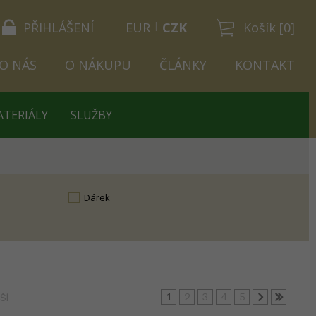
PŘIHLÁŠENÍ
EUR
CZK
Košík [0]
O NÁS
O NÁKUPU
ČLÁNKY
KONTAKT
ATERIÁLY
SLUŽBY
Dárek
1
2
3
4
5
ŠÍ