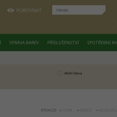
POROVNAT
Í
SPRÁVA BAREV
PŘÍSLUŠENSTVÍ
SPOTŘEBNÍ M
Akční sleva
VÝCHOZÍ
CENA
NÁZEV
NEJNOVĚJ