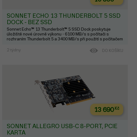
SONNET ECHO 13 THUNDERBOLT 5 SSD
DOCK - BEZ SSD
Sonnet Echo™ 13 Thunderbolt™ 5 SSD Dock poskytuje
úložiště nové úrovně výkonu - 6100 MB/s s počítači s
rozhraním Thunderbolt 5 a 3400 MB/s při použití s počítačem
Thunderbolt 4 nebo 3. Možnost instalace M.2 NVMe® PCIe4.0
s rychlostí Thunderbolt 5. Přip...
2 týdny
DO KOŠÍKU
13 690
Kč
SONNET ALLEGRO USB-C 8-PORT, PCIE
KARTA