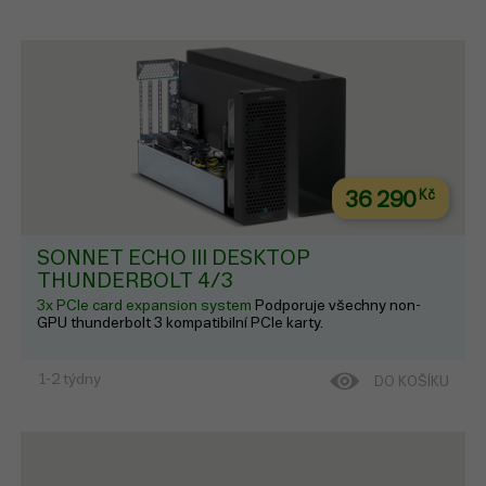
36 290
Kč
SONNET ECHO III DESKTOP
THUNDERBOLT 4/3
3x PCIe card expansion system
Podporuje všechny non-
GPU thunderbolt 3 kompatibilní PCIe karty.
1-2 týdny
DO KOŠÍKU