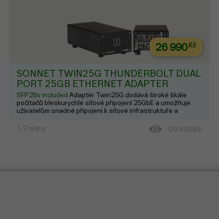
26 990
Kč
SONNET TWIN25G THUNDERBOLT DUAL
PORT 25GB ETHERNET ADAPTER
SFP28s included
Adaptér Twin25G dodává široké škále
počítačů bleskurychlé síťové připojení 25GbE a umožňuje
uživatelům snadné připojení k síťové infrastruktuře a
úložným systémům s podporou 25GbE prostřednictvím
optických kabelů LC (prodávají se samostatně). Obsahuje ...
1-2 týdny
DO KOŠÍKU