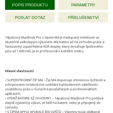
POPIS PRODUKTU
PARAMETRY
POSLAT DOTAZ
PŘÍSLUŠENSTVÍ
14palcový MacBook Pro s čipem M4 je nadupaný notebook se
skutečně velkolepým výkonem. Má baterii až na 24 hodin práce a
fantastický Liquid Retina XDR displej, který dosahuje špičkového
jasu až 1 600 nitů. Je to profesionál v každém směru.
Hlavní vlastnosti
• SUPERVÝKONNÝ ČIP M4 – Čip M4 disponuje ohromnou rychlostí a
schopnostmi na bleskové zvládání každodenních záležitostí i
souběžnou práci v různých kancelářských a profesionálních
aplikacích.
• VÝDRŽ BATERIE AŽ 24 HODIN1 – 14palcový MacBook Pro podává
stejně výjimečný výkon, ať běží na baterii, nebo je připojený do
zásuvky.
• S ČIPEM APPLE APLIKACE JEN SVIŠTÍ2 – Všechny tvoje oblíbené