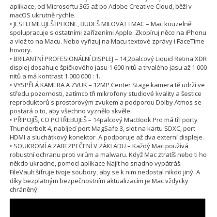
aplikace, od Microsoftu 365 až po Adobe Creative Cloud, běží v
macOS ukrutně rychle.
• JESTLI MILUJEŠ IPHONE, BUDEŠ MILOVAT I MAC – Mac kouzelně
spolupracuje s ostatními zařízeními Apple. Zkopíruj něco na iPhonu
a vlož to na Macu. Nebo vyřizuj na Macu textové zprávy i FaceTime
hovory.
• BRILANTNÍ PROFESIONÁLNÍ DISPLEJ – 14,2palcový Liquid Retina XDR
displej dosahuje špičkového jasu 1 600 nitů a trvalého jasu až 1 000
nitů a má kontrast 1 000 000 : 1.
• VYSPĚLÁ KAMERA A ZVUK – 12MP Center Stage kamera tě udrží ve
středu pozornosti, zatímco tři mikrofony studiové kvality a šestice
reproduktorů s prostorovým zvukem a podporou Dolby Atmos se
postará o to, aby všechno vyznělo skvěle.
• PŘIPOJÍŠ, CO POTŘEBUJEŠ – 14palcový MacBook Pro má tři porty
Thunderbolt 4, nabíjecí port MagSafe 3, slot na kartu SDXC, port
HDMI a sluchátkový konektor. A podporuje až dva externí displeje.
• SOUKROMÍ A ZABEZPEČENÍ V ZÁKLADU – Každý Mac používá
robustní ochranu proti virům a malwaru. Když Mac ztratíš nebo ti ho
někdo ukradne, pomocí aplikace Najít ho snadno vypátráš.
FileVault šifruje tvoje soubory, aby se k nim nedostal nikdo jiný. A
díky bezplatným bezpečnostním aktualizacím je Mac vždycky
chráněný.