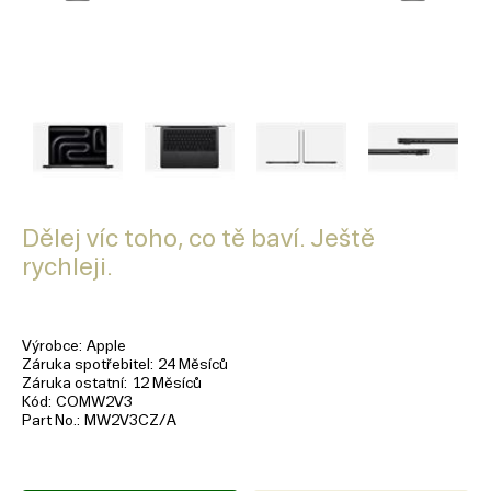
Dělej víc toho, co tě baví. Ještě
rychleji.
Výrobce
Apple
Záruka spotřebitel
24 Měsíců
Záruka ostatní
12 Měsíců
Kód
COMW2V3
Part No.
MW2V3CZ/A