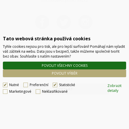
obchod@dtpobchod.cz
Tato webová stránka používá cookies
NEWSLETTER
Tyhle cookies nejsou pro tisk, ale pro lepší surfování! Pomáhají nám vyladit
váš zážitek na webu. Data jsou v bezpečí, takže můžeme společně tvořit
bez obav. Souhlasíte s naším nastavením?
POVOLIT VŠECHNY COOKIES
POVOLIT VÝBĚR
Nutné
Preferenční
Statistické
Zobrazit
ODESLAT
detaily
Marketingové
Neklasifikované