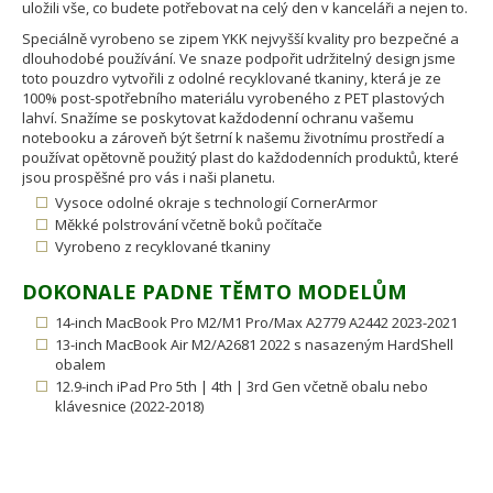
uložili vše, co budete potřebovat na celý den v kanceláři a nejen to.
Speciálně vyrobeno se zipem YKK nejvyšší kvality pro bezpečné a
dlouhodobé používání. Ve snaze podpořit udržitelný design jsme
toto pouzdro vytvořili z odolné recyklované tkaniny, která je ze
100% post-spotřebního materiálu vyrobeného z PET plastových
lahví. Snažíme se poskytovat každodenní ochranu vašemu
notebooku a zároveň být šetrní k našemu životnímu prostředí a
používat opětovně použitý plast do každodenních produktů, které
jsou prospěšné pro vás i naši planetu.
Vysoce odolné okraje s technologií CornerArmor
Měkké polstrování včetně boků počítače
Vyrobeno z recyklované tkaniny
DOKONALE PADNE TĚMTO MODELŮM
14-inch MacBook Pro M2/M1 Pro/Max A2779 A2442 2023-2021
13-inch MacBook Air M2/A2681 2022 s nasazeným HardShell
obalem
12.9-inch iPad Pro 5th | 4th | 3rd Gen včetně obalu nebo
klávesnice (2022-2018)