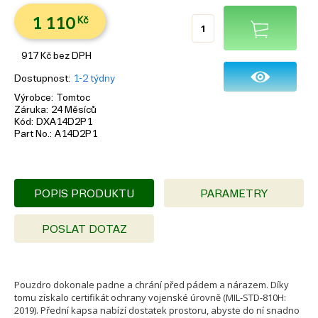
1 110
Kč
917
Kč
bez DPH
Dostupnost
1-2 týdny
Výrobce
Tomtoc
Záruka
24 Měsíců
Kód
DXA14D2P1
Part No.
A14D2P1
POPIS PRODUKTU
PARAMETRY
POSLAT DOTAZ
Pouzdro dokonale padne a chrání před pádem a nárazem. Díky
tomu získalo certifikát ochrany vojenské úrovně (MIL-STD-810H:
2019). Přední kapsa nabízí dostatek prostoru, abyste do ní snadno