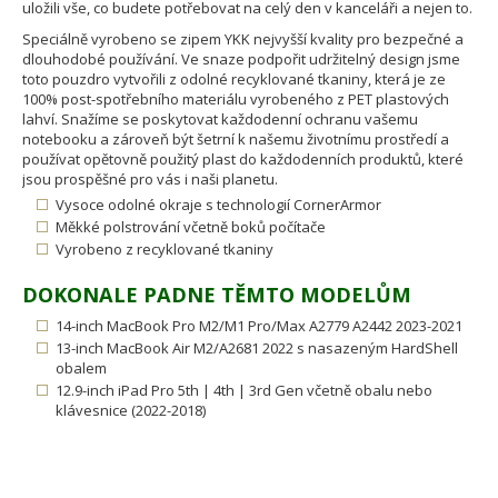
uložili vše, co budete potřebovat na celý den v kanceláři a nejen to.
Speciálně vyrobeno se zipem YKK nejvyšší kvality pro bezpečné a
dlouhodobé používání. Ve snaze podpořit udržitelný design jsme
toto pouzdro vytvořili z odolné recyklované tkaniny, která je ze
100% post-spotřebního materiálu vyrobeného z PET plastových
lahví. Snažíme se poskytovat každodenní ochranu vašemu
notebooku a zároveň být šetrní k našemu životnímu prostředí a
používat opětovně použitý plast do každodenních produktů, které
jsou prospěšné pro vás i naši planetu.
Vysoce odolné okraje s technologií CornerArmor
Měkké polstrování včetně boků počítače
Vyrobeno z recyklované tkaniny
DOKONALE PADNE TĚMTO MODELŮM
14-inch MacBook Pro M2/M1 Pro/Max A2779 A2442 2023-2021
13-inch MacBook Air M2/A2681 2022 s nasazeným HardShell
obalem
12.9-inch iPad Pro 5th | 4th | 3rd Gen včetně obalu nebo
klávesnice (2022-2018)