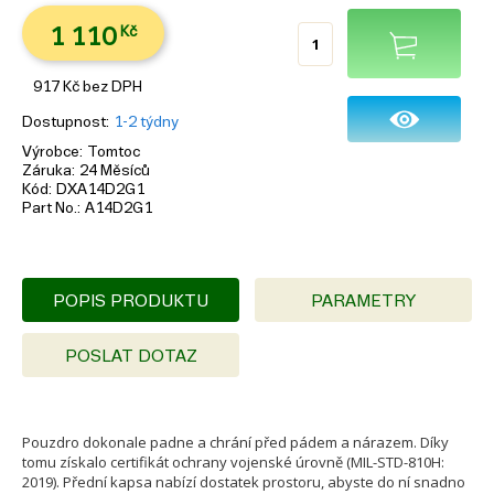
1 110
Kč
917
Kč
bez DPH
Dostupnost
1-2 týdny
Výrobce
Tomtoc
Záruka
24 Měsíců
Kód
DXA14D2G1
Part No.
A14D2G1
POPIS PRODUKTU
PARAMETRY
POSLAT DOTAZ
Pouzdro dokonale padne a chrání před pádem a nárazem. Díky
tomu získalo certifikát ochrany vojenské úrovně (MIL-STD-810H:
2019). Přední kapsa nabízí dostatek prostoru, abyste do ní snadno