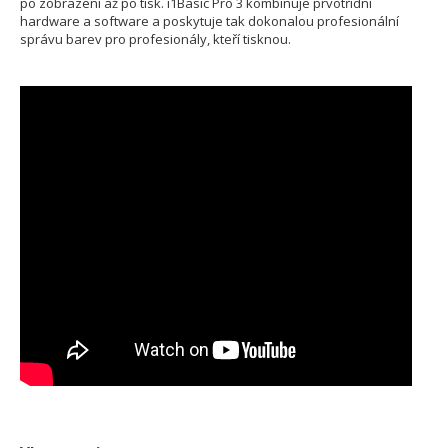
po zobrazení až po tisk. i1Basic Pro 3 kombinuje prvotřídní
hardware a software a poskytuje tak dokonalou profesionální
správu barev pro profesionály, kteří tisknou.