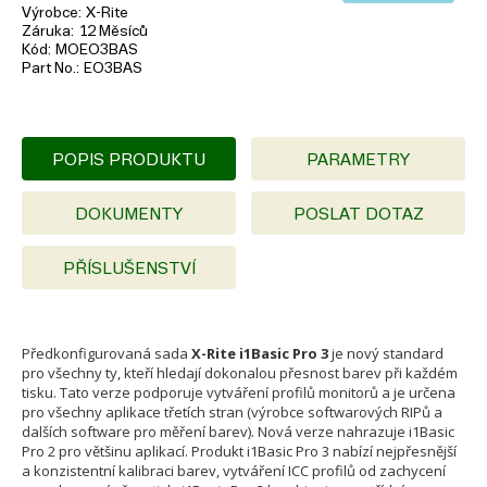
Výrobce
X-Rite
Záruka
12 Měsíců
Kód
MOEO3BAS
Part No.
EO3BAS
POPIS PRODUKTU
PARAMETRY
DOKUMENTY
POSLAT DOTAZ
PŘÍSLUŠENSTVÍ
Předkonfigurovaná sada
X-Rite i1Basic Pro 3
je nový standard
pro všechny ty, kteří hledají dokonalou přesnost barev při každém
tisku. Tato verze podporuje vytváření profilů monitorů a je určena
pro všechny aplikace třetích stran (výrobce softwarových RIPů a
dalších software pro měření barev). Nová verze nahrazuje i1Basic
Pro 2 pro většinu aplikací. Produkt i1Basic Pro 3 nabízí nejpřesnější
a konzistentní kalibraci barev, vytváření ICC profilů od zachycení