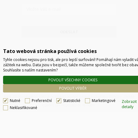
ODESLAT
Tato webová stránka používá cookies
Tyhle cookies nejsou pro tisk, ale pro lepší surfování! Pomáhají nám vyladit v
zážitek na webu. Data jsou v bezpečí, takže můžeme společně tvořit bez obav
Souhlasíte s naším nastavením?
POVOLIT VŠECHNY COOKIES
SPEKTROFOTOMETRY - KLÍČOVÝ
NÁSTROJ PRO PŘESNÉ MĚŘENÍ BAREV
POVOLIT VÝBĚR
Technické řešení © 2026
CyberSoft s.r.o.
Podle zákona o evidenci tržeb je prodávající povinen vystavit kupujícímu účtenku. Zároveň
15.7.2024
Pokud vás slovo spektrofotometr straší, zde se
Nutné
Preferenční
Statistické
Marketingové
je povinen zaevidovat přijatou tržbu u správce daně online, v případě technického
Zobrazit
můžete dozvědět, co to je a jaké vlastnosti vás mohou
výpadku pak nejpozději do 48 hodin.
detaily
zajímat.
Neklasifikované