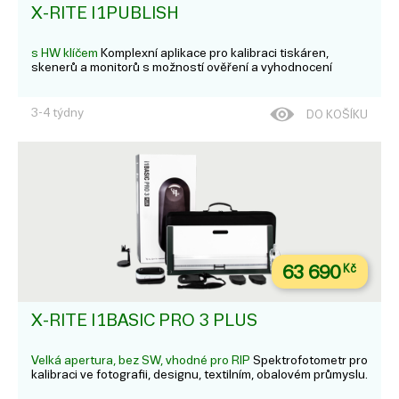
X-RITE I1PUBLISH
s HW klíčem
Komplexní aplikace pro kalibraci tiskáren,
skenerů a monitorů s možností ověření a vyhodnocení
3-4 týdny
DO KOŠÍKU
63 690
Kč
X-RITE I1BASIC PRO 3 PLUS
Velká apertura, bez SW, vhodné pro RIP
Spektrofotometr pro
kalibraci ve fotografii, designu, textilním, obalovém průmyslu.