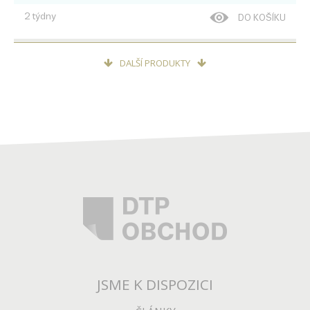
2 týdny
DO KOŠÍKU
DALŠÍ PRODUKTY
111 190
Kč
X-RITE I1PUBLISH PRO 3 PLUS
Velká apertura, vč. aplikace i1 Publish
Spektrofotometr pro
kalibraci v textilním, obalovém průmyslu.
2 týdny
DO KOŠÍKU
JSME K DISPOZICI