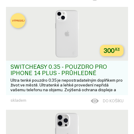
VÝPRODEJ
300
Kč
SWITCHEASY 0.35 - POUZDRO PRO
IPHONE 14 PLUS - PRŮHLEDNÉ
Ultra tenké pouzdro 0.35 je nepostradatelným doplňkem pro
život ve městě. Ultratenké a lehké provedení nepřidá
vašemu telefonu na objemu. Zvýšená ochrana displeje a
fotoaparátu nabízí ochranu proti poškrábání. Vlastnosti;
Ultratenký design a lehké pouz...
skladem
DO KOŠÍKU