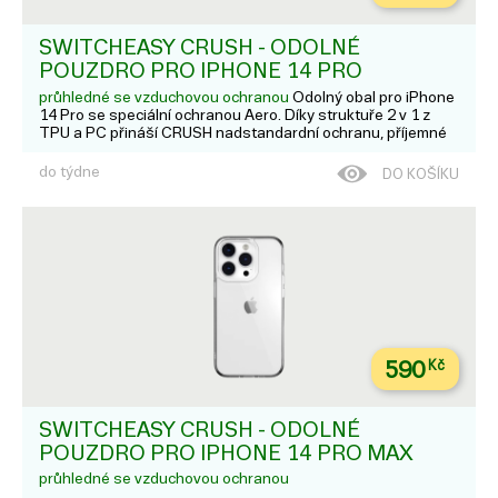
SWITCHEASY CRUSH - ODOLNÉ
POUZDRO PRO IPHONE 14 PRO
průhledné se vzduchovou ochranou
Odolný obal pro iPhone
14 Pro se speciální ochranou Aero. Díky struktuře 2 v 1 z
TPU a PC přináší CRUSH nadstandardní ochranu, příjemné
držení a čistý vzhled. AERO-TECH zajišťuje vyšší ochranu a
zároveň nezvyšuje váhu obalu. 90% průhlednost a 0.3 mm
do týdne
DO KOŠÍKU
vz...
590
Kč
SWITCHEASY CRUSH - ODOLNÉ
POUZDRO PRO IPHONE 14 PRO MAX
průhledné se vzduchovou ochranou