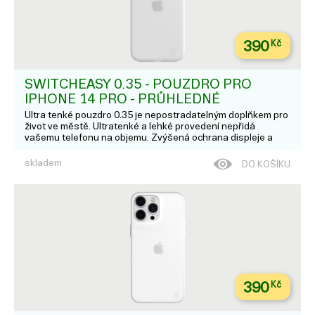
390
Kč
SWITCHEASY 0.35 - POUZDRO PRO
IPHONE 14 PRO - PRŮHLEDNÉ
Ultra tenké pouzdro 0.35 je nepostradatelným doplňkem pro
život ve městě. Ultratenké a lehké provedení nepřidá
vašemu telefonu na objemu. Zvýšená ochrana displeje a
fotoaparátu nabízí ochranu proti poškrábání. Vlastnosti;
Ultratenký design a lehké pouz...
skladem
DO KOŠÍKU
390
Kč