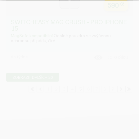
590
Kč
SWITCHEASY MAG CRUSH - PRO IPHONE
15
MagSafe kompatibilní
Odolné pouzdro se zvýšenou
ochranou při pádu, čiré.
do týdne
DO KOŠÍKU
ZOBRAZIT DALŠÍCH 20
1
2
3
4
5
6
7
8
9