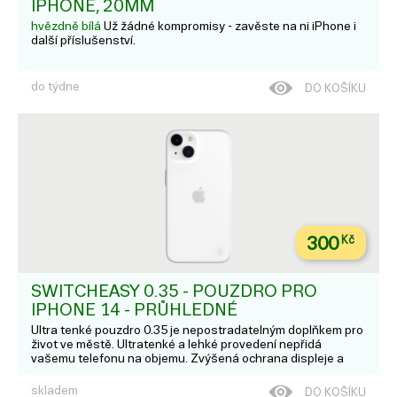
IPHONE, 20MM
hvězdně bílá
Už žádné kompromisy - zavěste na ni iPhone i
další příslušenství.
do týdne
DO KOŠÍKU
300
Kč
SWITCHEASY 0.35 - POUZDRO PRO
IPHONE 14 - PRŮHLEDNÉ
Ultra tenké pouzdro 0.35 je nepostradatelným doplňkem pro
život ve městě. Ultratenké a lehké provedení nepřidá
vašemu telefonu na objemu. Zvýšená ochrana displeje a
fotoaparátu nabízí ochranu proti poškrábání. Vlastnosti;
Ultratenký design a lehké pouz...
skladem
DO KOŠÍKU