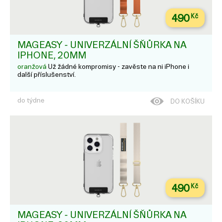
490
Kč
MAGEASY - UNIVERZÁLNÍ ŠŇŮRKA NA
IPHONE, 20MM
oranžová
Už žádné kompromisy - zavěste na ni iPhone i
další příslušenství.
do týdne
DO KOŠÍKU
490
Kč
MAGEASY - UNIVERZÁLNÍ ŠŇŮRKA NA