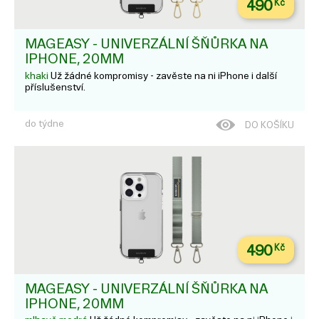
490
Kč
MAGEASY - UNIVERZÁLNÍ ŠŇŮRKA NA
IPHONE, 20MM
khaki
Už žádné kompromisy - zavěste na ni iPhone i další
příslušenství.
do týdne
DO KOŠÍKU
490
Kč
MAGEASY - UNIVERZÁLNÍ ŠŇŮRKA NA
IPHONE, 20MM