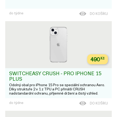
do týdne
DO KOŠÍKU
490
Kč
SWITCHEASY CRUSH - PRO IPHONE 15
PLUS
Odolný obal pro iPhone 15 Pro se speciální ochranou Aero.
Díky struktuře 2 v 1 z TPU a PC přináší CRUSH
nadstandardní ochranu, příjemné držení a čistý vzhled.
AERO-TECH zajišťuje vyšší ochranu a zároveň nezvyšuje
váhu obalu. 90% průhlednost a 0.3 mm vz...
do týdne
DO KOŠÍKU