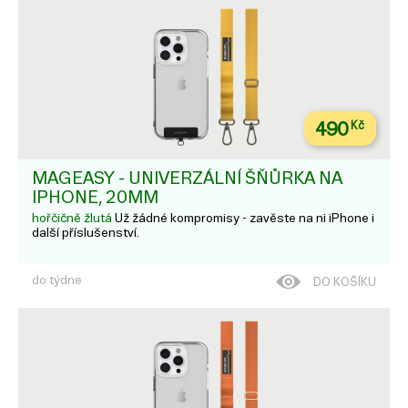
490
Kč
MAGEASY - UNIVERZÁLNÍ ŠŇŮRKA NA
IPHONE, 20MM
hořčičně žlutá
Už žádné kompromisy - zavěste na ni iPhone i
další příslušenství.
do týdne
DO KOŠÍKU