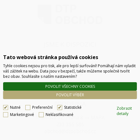
JSME K DISPOZICI
ČLÁNKY
Tato webová stránka používá cookies
KONTAKT
Tyhle cookies nejsou pro tisk, ale pro lepší surfování! Pomáhají nám vyladit
váš zážitek na webu. Data jsou v bezpečí, takže můžeme společně tvořit
O NÁKUPU
bez obav. Souhlasíte s naším nastavením?
SPRÁVA COOKIES
POVOLIT VŠECHNY COOKIES
POVOLIT VÝBĚR
PRODEJNA
Nutné
Preferenční
Statistické
Zobrazit
detaily
Marketingové
Neklasifikované
Thámova 32, Praha 8
MAPA
233 355 585
obchod@dtpobchod.cz