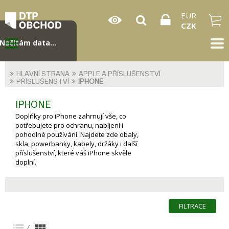
EUR
CZK
Načítám data...
HLAVNÍ STRANA
APPLE A PŘÍSLUŠENSTVÍ
PŘÍSLUŠENSTVÍ
IPHONE
IPHONE
Doplňky pro iPhone zahrnují vše, co
potřebujete pro ochranu, nabíjení i
pohodlné používání. Najdete zde obaly,
skla, powerbanky, kabely, držáky i další
příslušenství, které váš iPhone skvěle
doplní.
FILTRACE
/