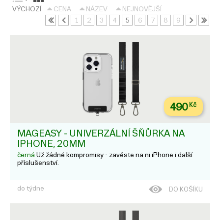
VÝCHOZÍ
CENA
NÁZEV
NEJNOVĚJŠÍ
1
2
3
4
5
6
7
8
9
490
Kč
MAGEASY - UNIVERZÁLNÍ ŠŇŮRKA NA
IPHONE, 20MM
černá
Už žádné kompromisy - zavěste na ni iPhone i další
příslušenství.
do týdne
DO KOŠÍKU