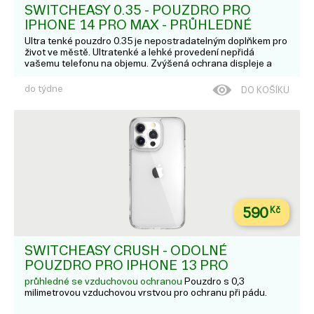
SWITCHEASY 0.35 - POUZDRO PRO
IPHONE 14 PRO MAX - PRŮHLEDNÉ
Ultra tenké pouzdro 0.35 je nepostradatelným doplňkem pro
život ve městě. Ultratenké a lehké provedení nepřidá
vašemu telefonu na objemu. Zvýšená ochrana displeje a
fotoaparátu nabízí ochranu proti poškrábání. Vlastnosti;
Ultratenký design a lehké pouz...
do týdne
DO KOŠÍKU
590
Kč
SWITCHEASY CRUSH - ODOLNÉ
POUZDRO PRO IPHONE 13 PRO
průhledné se vzduchovou ochranou
Pouzdro s 0,3
milimetrovou vzduchovou vrstvou pro ochranu při pádu.