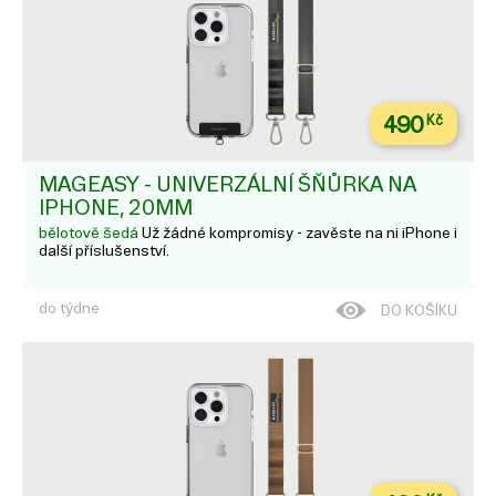
490
Kč
MAGEASY - UNIVERZÁLNÍ ŠŇŮRKA NA
IPHONE, 20MM
bělotově šedá
Už žádné kompromisy - zavěste na ni iPhone i
další příslušenství.
do týdne
DO KOŠÍKU