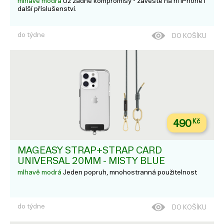
mlhavě modrá
Už žádné kompromisy - zavěste na ni iPhone i
další příslušenství.
do týdne
DO KOŠÍKU
490
Kč
MAGEASY STRAP+STRAP CARD
UNIVERSAL 20MM - MISTY BLUE
mlhavě modrá
Jeden popruh, mnohostranná použitelnost
do týdne
DO KOŠÍKU