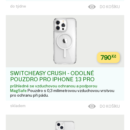
do týdne
DO KOŠÍKU
790
Kč
SWITCHEASY CRUSH - ODOLNÉ
POUZDRO PRO IPHONE 13 PRO
průhledné se vzduchovou ochranou a podporou
MagSafe
Pouzdro s 0,3 milimetrovou vzduchovou vrstvou
pro ochranu při pádu.
skladem
DO KOŠÍKU