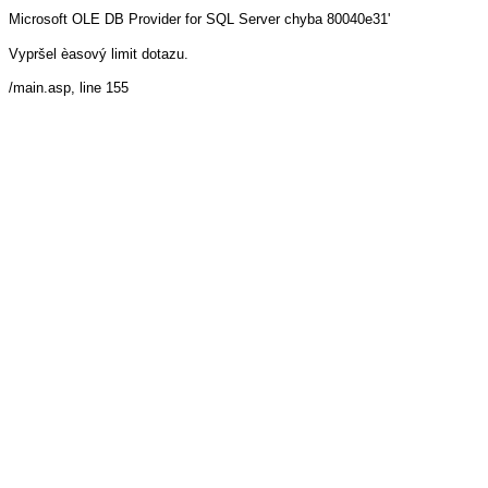
Microsoft OLE DB Provider for SQL Server
chyba 80040e31'
Vypršel èasový limit dotazu.
/main.asp
, line 155