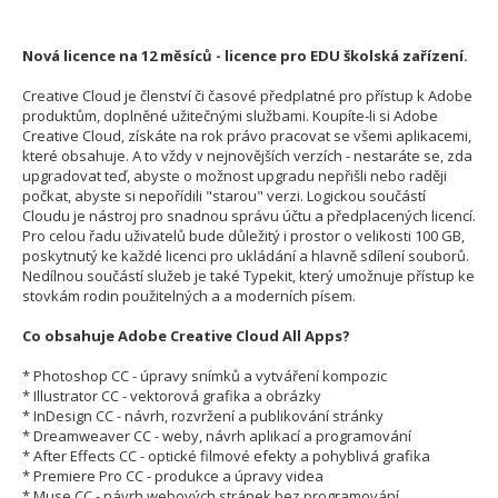
Nová licence na 12 měsíců - licence pro EDU školská zařízení.
Creative Cloud je členství či časové předplatné pro přístup k Adobe
produktům, doplněné užitečnými službami. Koupíte-li si Adobe
Creative Cloud, získáte na rok právo pracovat se všemi aplikacemi,
které obsahuje. A to vždy v nejnovějších verzích - nestaráte se, zda
upgradovat teď, abyste o možnost upgradu nepřišli nebo raději
počkat, abyste si nepořídili "starou" verzi. Logickou součástí
Cloudu je nástroj pro snadnou správu účtu a předplacených licencí.
Pro celou řadu uživatelů bude důležitý i prostor o velikosti 100 GB,
poskytnutý ke každé licenci pro ukládání a hlavně sdílení souborů.
Nedílnou součástí služeb je také Typekit, který umožnuje přístup ke
stovkám rodin použitelných a a moderních písem.
Co obsahuje Adobe Creative Cloud All Apps?
* Photoshop CC - úpravy snímků a vytváření kompozic
* Illustrator CC - vektorová grafika a obrázky
* InDesign CC - návrh, rozvržení a publikování stránky
* Dreamweaver CC - weby, návrh aplikací a programování
* After Effects CC - optické filmové efekty a pohyblivá grafika
* Premiere Pro CC - produkce a úpravy videa
* Muse CC - návrh webových stránek bez programování