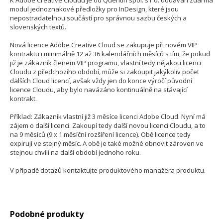
K Adobe Creative Cloudu je od Quentin spol. s r.o. dodáván zdarma
modul jednoznakové předložky pro InDesign, které jsou
nepostradatelnou součástí pro správnou sazbu českých a
slovenských textů.
Nová licence Adobe Creative Cloud se zakupuje při novém VIP
kontraktu i minimálně 12 až 36 kalendářních měsíců s tím, že pokud
již je zákazník členem VIP programu, vlastní tedy nějakou licenci
Cloudu z předchozího období, může si zakoupit jakýkoliv počet
dalších Cloud licencí, avšak vždy jen do konce výročí původní
licence Cloudu, aby bylo navázáno kontinuálně na stávající
kontrakt.
Příklad: Zákazník vlastní již 3 měsíce licenci Adobe Cloud. Nyní má
zájem o další licenci. Zakoupí tedy další novou licenci Cloudu, a to
na 9 měsíců (9 x 1 měsíční rozšíření licence). Obě licence tedy
expirují ve stejný měsíc. A obě je také možné obnovit zároven ve
stejnou chvíli na další období jednoho roku.
V případě dotazů kontaktujte produktového manažera produktu.
Podobné produkty