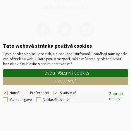
233 355 585
obchod@dtpobchod.cz
Tato webová stránka používá cookies
NEWSLETTER
Tyhle cookies nejsou pro tisk, ale pro lepší surfování! Pomáhají nám vyladit
váš zážitek na webu. Data jsou v bezpečí, takže můžeme společně tvořit
bez obav. Souhlasíte s naším nastavením?
POVOLIT VŠECHNY COOKIES
POVOLIT VÝBĚR
Nutné
Preferenční
Statistické
Zobrazit
ODESLAT
detaily
Marketingové
Neklasifikované