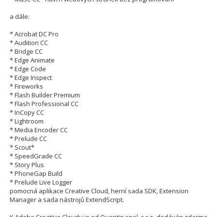
a dále:
* Acrobat DC Pro
* Audition CC
* Bridge CC
* Edge Animate
* Edge Code
* Edge Inspect
* Fireworks
* Flash Builder Premium
* Flash Professional CC
* InCopy CC
* Lightroom
* Media Encoder CC
* Prelude CC
* Scout*
* SpeedGrade CC
* Story Plus
* PhoneGap Build
* Prelude Live Logger
pomocná aplikace Creative Cloud, herní sada SDK, Extension
Manager a sada nástrojů ExtendScript.