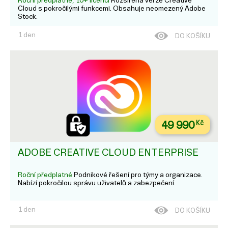
Roční předplatné, 10+ licencí
Rozšířená verze Creative
Cloud s pokročilými funkcemi. Obsahuje neomezený Adobe
Stock.
1 den
DO KOŠÍKU
49 990
Kč
ADOBE CREATIVE CLOUD ENTERPRISE
Roční předplatné
Podnikové řešení pro týmy a organizace.
Nabízí pokročilou správu uživatelů a zabezpečení.
1 den
DO KOŠÍKU