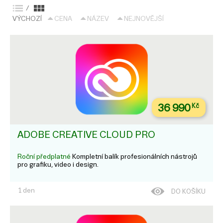
/
VÝCHOZÍ
CENA
NÁZEV
NEJNOVĚJŠÍ
36 990
Kč
ADOBE CREATIVE CLOUD PRO
Roční předplatné
Kompletní balík profesionálních nástrojů
pro grafiku, video i design.
1 den
DO KOŠÍKU