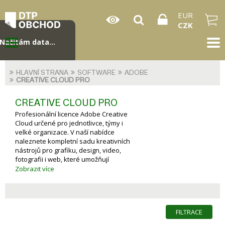
EUR
CZK
Načítám data...
HLAVNÍ STRANA
SOFTWARE
ADOBE
CREATIVE CLOUD PRO
CREATIVE CLOUD PRO
Profesionální licence Adobe Creative
Cloud určené pro jednotlivce, týmy i
velké organizace. V naší nabídce
naleznete kompletní sadu kreativních
nástrojů pro grafiku, design, video,
fotografii i web, které umožňují
efektivní spolupráci, správu licencí a
Zobrazit více
práci odkudkoliv.
FILTRACE