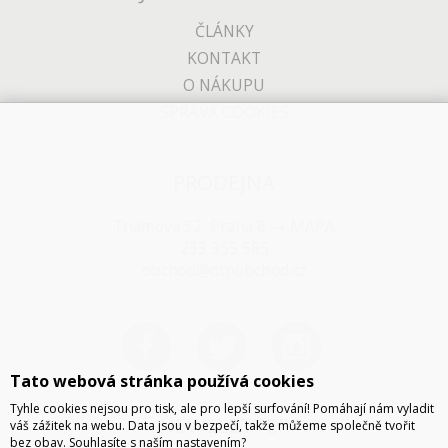
ČLÁNKY
KONTAKT
O NÁKUPU
SPRÁVA COOKIES
PRODEJNA
Thámova 32, Praha 8
MAPA
233 355 585
obchod@dtpobchod.cz
Tato webová stránka používá cookies
Tyhle cookies nejsou pro tisk, ale pro lepší surfování! Pomáhají nám vyladit
NEWSLETTER
váš zážitek na webu. Data jsou v bezpečí, takže můžeme společně tvořit
bez obav. Souhlasíte s naším nastavením?