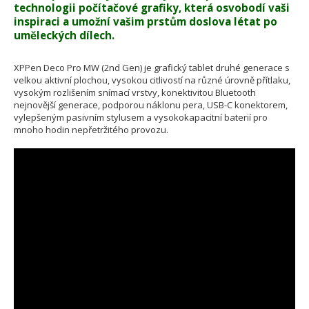
technologii počítačové grafiky, která osvobodí vaši
inspiraci a umožní vašim prstům doslova létat po
uměleckých dílech.
XPPen Deco Pro MW (2nd Gen) je grafický tablet druhé generace s
velkou aktivní plochou, vysokou citlivostí na různé úrovně přítlaku,
vysokým rozlišením snímací vrstvy, konektivitou Bluetooth
nejnovější generace, podporou náklonu pera, USB-C konektorem,
vylepšeným pasivním stylusem a vysokokapacitní baterií pro
mnoho hodin nepřetržitého provozu.