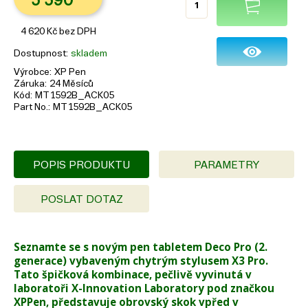
5 590
4 620
Kč
bez DPH
Dostupnost
skladem
Výrobce
XP Pen
Záruka
24 Měsíců
Kód
MT1592B_ACK05
Part No.
MT1592B_ACK05
POPIS PRODUKTU
PARAMETRY
POSLAT DOTAZ
Seznamte se s novým pen tabletem Deco Pro (2.
generace) vybaveným chytrým stylusem X3 Pro.
Tato špičková kombinace, pečlivě vyvinutá v
laboratoři X-Innovation Laboratory pod značkou
XPPen, představuje obrovský skok vpřed v