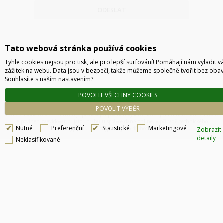
ODESLAT
Tato webová stránka používá cookies
Tyhle cookies nejsou pro tisk, ale pro lepší surfování! Pomáhají nám vyladit v
zážitek na webu. Data jsou v bezpečí, takže můžeme společně tvořit bez obav
Souhlasíte s naším nastavením?
POVOLIT VŠECHNY COOKIES
Technické řešení © 2026
CyberSoft s.r.o.
POVOLIT VÝBĚR
Podle zákona o evidenci tržeb je prodávající povinen vystavit kupujícímu účtenku. Zároveň
je povinen zaevidovat přijatou tržbu u správce daně online, v případě technického
Nutné
Preferenční
Statistické
Marketingové
výpadku pak nejpozději do 48 hodin.
Zobrazit
detaily
Neklasifikované