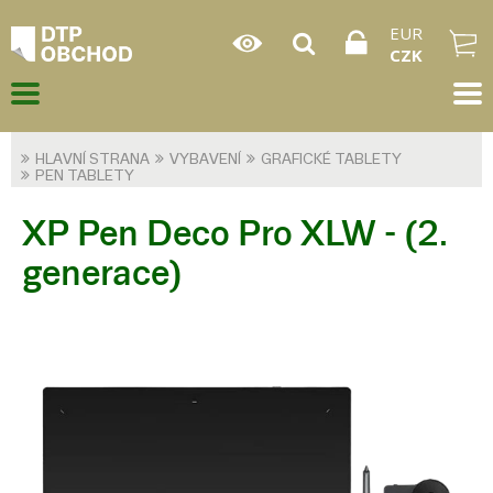
EUR
CZK
HLAVNÍ STRANA
VYBAVENÍ
GRAFICKÉ TABLETY
PEN TABLETY
XP Pen Deco Pro XLW - (2.
generace)