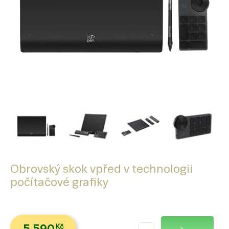
Obrovský skok vpřed v technologii
počítačové grafiky
Kč