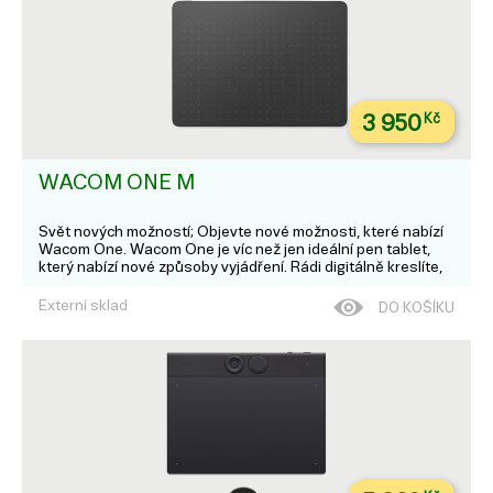
3 950
Kč
WACOM ONE M
Svět nových možností; Objevte nové možnosti, které nabízí
Wacom One. Wacom One je víc než jen ideální pen tablet,
který nabízí nové způsoby vyjádření. Rádi digitálně kreslíte,
malujete, upravujete obrázky, zapisujete poznámky nebo
spolupracujete? Vyber...
Externí sklad
DO KOŠÍKU