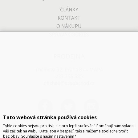
ČLÁNKY
KONTAKT
O NÁKUPU
SPRÁVA COOKIES
PRODEJNA
Thámova 32, Praha 8
MAPA
233 355 585
obchod@dtpobchod.cz
Tato webová stránka používá cookies
Tyhle cookies nejsou pro tisk, ale pro lepší surfování! Pomáhají nám vyladit
NEWSLETTER
váš zážitek na webu. Data jsou v bezpečí, takže můžeme společně tvořit
bez obav. Souhlasíte s naším nastavením?