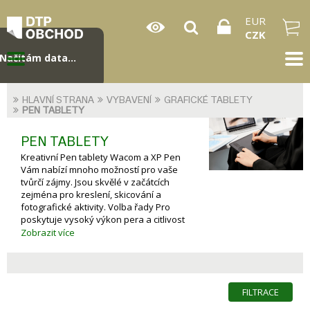
EUR
CZK
Načítám data...
HLAVNÍ STRANA
VYBAVENÍ
GRAFICKÉ TABLETY
PEN TABLETY
PEN TABLETY
Kreativní Pen tablety Wacom a XP Pen
Vám nabízí mnoho možností pro vaše
tvůrčí zájmy. Jsou skvělé v začátcích
zejména pro kreslení, skicování a
fotografické aktivity. Volba řady Pro
poskytuje vysoký výkon pera a citlivost
přítlaku, více přidaných funkcí
Zobrazit více
produktivity, které každý kreativec
nejvíce vyhledává.
FILTRACE