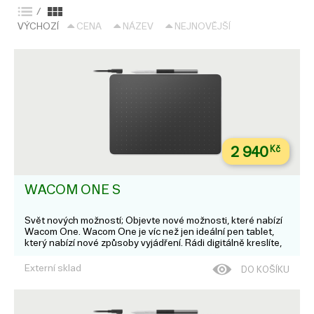
/
VÝCHOZÍ
CENA
NÁZEV
NEJNOVĚJŠÍ
2 940
Kč
WACOM ONE S
Svět nových možností; Objevte nové možnosti, které nabízí
Wacom One. Wacom One je víc než jen ideální pen tablet,
který nabízí nové způsoby vyjádření. Rádi digitálně kreslíte,
malujete, upravujete obrázky, zapisujete poznámky nebo
spolupracujete? Vyber...
Externí sklad
DO KOŠÍKU