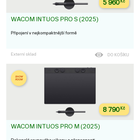
5 960
Kč
WACOM INTUOS PRO S (2025)
Připojení v nejkompaktnější formě
Externí sklad
DO KOŠÍKU
SHOW
ROOM
8 790
Kč
WACOM INTUOS PRO M (2025)