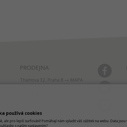
PRODEJNA
Thámova 32, Praha 8
MAPA
233 355 585
obchod@dtpobchod.cz
ka používá cookies
sk, ale pro lepší surfování! Pomáhají nám vyladit váš zážitek na webu. Data jso
Souhlasíte s naším nastavením?