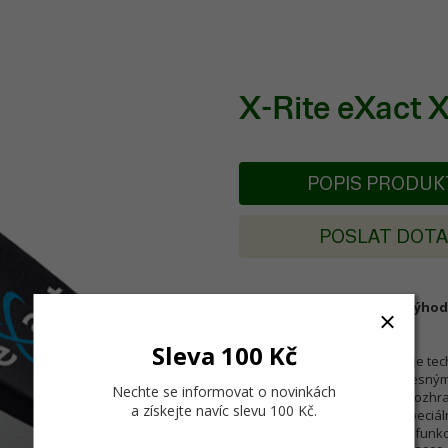
X-Rite eXact 
POPIS PRODU
POSLAT DOT
X-Rite eXact Standard je výhod
skenování stripů.
Sleva 100 Kč
X-Rite eXact Xp Standard
je te
který kombinuje svou sílu přesný
Nechte se informovat o novinkách
vše s uživatelsky přívětivým rozh
a získejte navíc slevu 100 Kč
.
a měření tisku. Verze Xp je speciá
eXact Xp podporuje všechny funkce