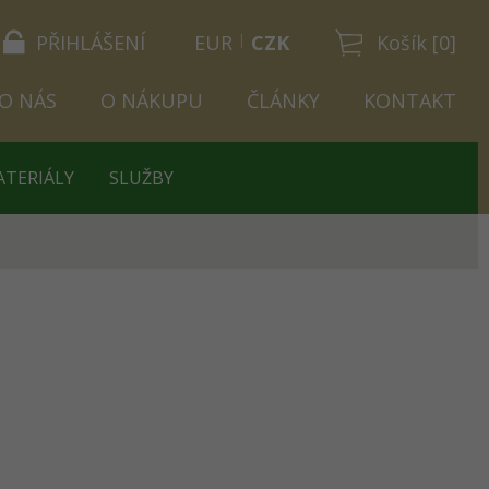
PŘIHLÁŠENÍ
EUR
CZK
Košík [0]
O NÁS
O NÁKUPU
ČLÁNKY
KONTAKT
ATERIÁLY
SLUŽBY