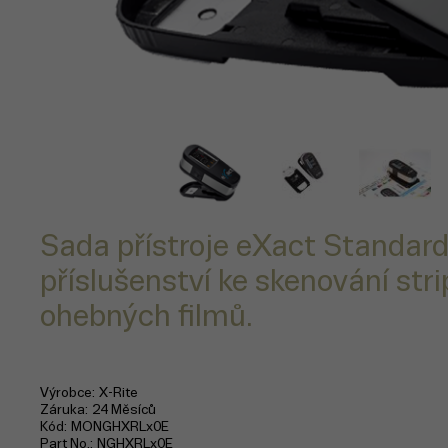
Sada přístroje eXact Standard
příslušenství ke skenování stri
ohebných filmů.
Výrobce
X-Rite
Záruka
24 Měsíců
Kód
MONGHXRLx0E
Part No.
NGHXRLx0E