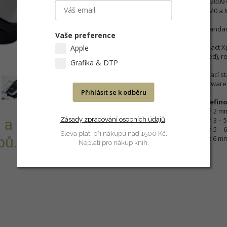
souladu s normou ISO 13655:2009 v
Optics" může měřit eXact Xp M0 a 
Tato verze X-Rite eXact Xp Standa
Vaše preference
XRite eXact Xp Standard a eXact X
Apple
Plus series (coated a uncoated), 
Grafika & DTP
Balení obsahuje: obal, dokovací sta
dokumentací a školením, software
Přihlásit se k odběru
V objednávce je potřeba defino
1,5 mm (velikost pole alespoň 2 mm,
Zásady zpracování osobních údajů
2,0 mm (velikost pole alespoň 3 – 5 
.
 a Scanu -
4,0 mm (velikost pole alespoň 5 – 6 
Sleva platí při nákupu nad 1500 Kč.
6,0 mm (velikost pole více než 6 m
pů. Xp - měření
Neplatí pro nákup knih.