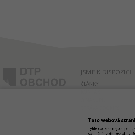
JSME K DISPOZICI
ČLÁNKY
KONTAKT
O NÁKUPU
SPRÁVA COOKIES
Tato webová strán
Tyhle cookies nejsou pro ti
společně tvořit bez obav. 