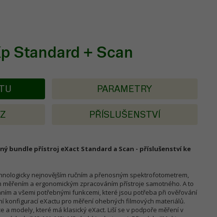
Xp Standard + Scan
KTU
PARAMETRY
AZ
PŘÍSLUŠENSTVÍ
ný bundle přístroj eXact Standard a Scan - příslušenství ke
chnologicky nejnovějším ručním a přenosným spektrofotometrem,
m měřením a ergonomickým zpracováním přístroje samotného. A to
raním a všemi potřebnými funkcemi, které jsou potřeba při ověřování
lní konfigurací eXactu pro měření ohebných filmových materiálů.
 a modely, které má klasický eXact. Liší se v podpoře měření v