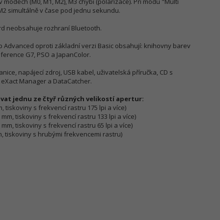
 módech (M0, M1, M2), M3 chybí (polarizace). Při módu "Multi
M2 simultálně v čase pod jednu sekundu.
rd neobsahuje rozhraní Bluetooth.
p Advanced oproti základní verzi Basic obsahují: knihovny barev
reference G7, PSO a JapanColor.
nice, napájecí zdroj, USB kabel, uživatelská příručka, CD s
 eXact Manager a DataCatcher.
vat jednu ze čtyř různých velikostí apertur:
 tiskoviny s frekvencí rastru 175 lpi a více)
mm, tiskoviny s frekvencí rastru 133 lpi a více)
mm, tiskoviny s frekvencí rastru 65 lpi a více)
m, tiskoviny s hrubými frekvencemi rastru)