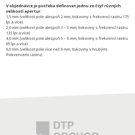
V objednávce je potřeba definovat jednu ze čtyř různých
velikostí apertur:
1,5 mm (velikost pole alespoň 2 mm, tiskoviny s frekvencí rastru 175
lpi a více)
2,0 mm (velikost pole alespoň 3 – 5 mm, tiskoviny s frekvencí rastru
133 lpi a více)
4,0 mm (velikost pole alespoň 5 – 6 mm, tiskoviny s frekvencí rastru
65 lpi a více)
6,0 mm (velikost pole více než 6 mm, tiskoviny s hrubými
frekvencemi rastru)