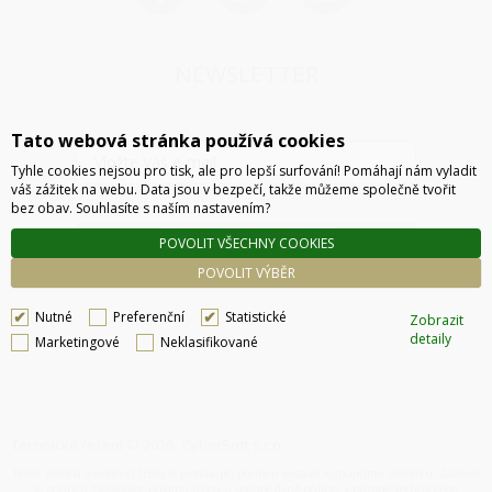
NEWSLETTER
Tato webová stránka používá cookies
Tyhle cookies nejsou pro tisk, ale pro lepší surfování! Pomáhají nám vyladit
váš zážitek na webu. Data jsou v bezpečí, takže můžeme společně tvořit
bez obav. Souhlasíte s naším nastavením?
ODESLAT
POVOLIT VŠECHNY COOKIES
POVOLIT VÝBĚR
Nutné
Preferenční
Statistické
Zobrazit
detaily
Marketingové
Neklasifikované
Technické řešení © 2026
CyberSoft s.r.o.
Podle zákona o evidenci tržeb je prodávající povinen vystavit kupujícímu účtenku. Zároveň
je povinen zaevidovat přijatou tržbu u správce daně online, v případě technického