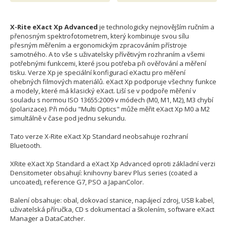
X-Rite eXact Xp Advanced
je technologicky nejnovějším ručním a
přenosným spektrofotometrem, který kombinuje svou sílu
přesným měřením a ergonomickým zpracováním přístroje
samotného. A to vše s uživatelsky přívětivým rozhraním a všemi
potřebnými funkcemi, které jsou potřeba při ověřování a měření
tisku. Verze Xp je speciální konfigurací eXactu pro měření
ohebných filmových materiálů. eXact Xp podporuje všechny funkce
a modely, které má klasický eXact. Liší se v podpoře měření v
souladu s normou ISO 13655:2009 v módech (M0, M1, M2), M3 chybí
(polarizace). Při módu "Multi Optics" může měřit eXact Xp M0 a M2
simultálně v čase pod jednu sekundu.
Tato verze X-Rite eXact Xp Standard neobsahuje rozhraní
Bluetooth.
XRite eXact Xp Standard a eXact Xp Advanced oproti základní verzi
Densitometer obsahují: knihovny barev Plus series (coated a
uncoated), reference G7, PSO a JapanColor.
Balení obsahuje: obal, dokovací stanice, napájecí zdroj, USB kabel,
uživatelská příručka, CD s dokumentací a školením, software eXact
Manager a DataCatcher.