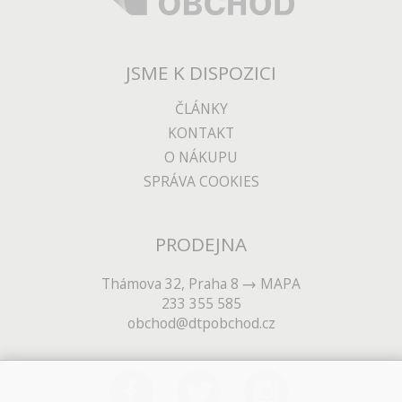
JSME K DISPOZICI
ČLÁNKY
KONTAKT
O NÁKUPU
SPRÁVA COOKIES
PRODEJNA
Thámova 32, Praha 8
MAPA
233 355 585
obchod@dtpobchod.cz