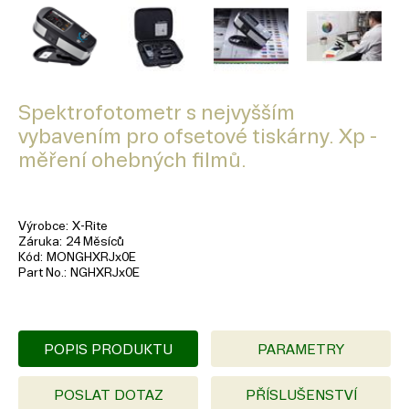
Spektrofotometr s nejvyšším
vybavením pro ofsetové tiskárny. Xp -
měření ohebných filmů.
Výrobce
X-Rite
Záruka
24 Měsíců
Kód
MONGHXRJx0E
Part No.
NGHXRJx0E
POPIS PRODUKTU
PARAMETRY
POSLAT DOTAZ
PŘÍSLUŠENSTVÍ