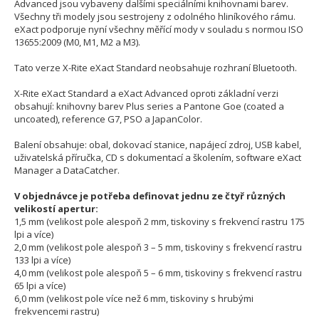
Advanced jsou vybaveny dalšími speciálními knihovnami barev.
Všechny tři modely jsou sestrojeny z odolného hliníkového rámu.
eXact podporuje nyní všechny měřící mody v souladu s normou ISO
13655:2009 (M0, M1, M2 a M3).
Tato verze X-Rite eXact Standard neobsahuje rozhraní Bluetooth.
X-Rite eXact Standard a eXact Advanced oproti základní verzi
obsahují: knihovny barev Plus series a Pantone Goe (coated a
uncoated), reference G7, PSO a JapanColor.
Balení obsahuje: obal, dokovací stanice, napájecí zdroj, USB kabel,
uživatelská příručka, CD s dokumentací a školením, software eXact
Manager a DataCatcher.
V objednávce je potřeba definovat jednu ze čtyř různých
velikostí apertur:
1,5 mm (velikost pole alespoň 2 mm, tiskoviny s frekvencí rastru 175
lpi a více)
2,0 mm (velikost pole alespoň 3 – 5 mm, tiskoviny s frekvencí rastru
133 lpi a více)
4,0 mm (velikost pole alespoň 5 – 6 mm, tiskoviny s frekvencí rastru
65 lpi a více)
6,0 mm (velikost pole více než 6 mm, tiskoviny s hrubými
frekvencemi rastru)