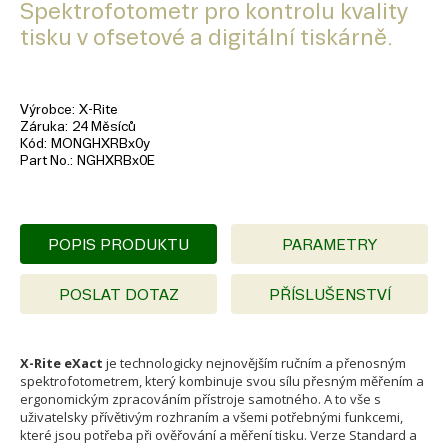
Spektrofotometr pro kontrolu kvality
tisku v ofsetové a digitální tiskárně.
Výrobce
X-Rite
Záruka
24 Měsíců
Kód
MONGHXRBx0y
Part No.
NGHXRBx0E
POPIS PRODUKTU
PARAMETRY
POSLAT DOTAZ
PŘÍSLUŠENSTVÍ
X-Rite eXact
je technologicky nejnovějším ručním a přenosným
spektrofotometrem, který kombinuje svou sílu přesným měřením a
ergonomickým zpracováním přístroje samotného. A to vše s
uživatelsky přívětivým rozhraním a všemi potřebnými funkcemi,
které jsou potřeba při ověřování a měření tisku. Verze Standard a