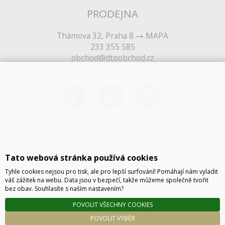
PRODEJNA
Thámova 32, Praha 8
MAPA
233 355 585
obchod@dtpobchod.cz
NEWSLETTER
Tato webová stránka používá cookies
Tyhle cookies nejsou pro tisk, ale pro lepší surfování! Pomáhají nám vyladit
váš zážitek na webu. Data jsou v bezpečí, takže můžeme společně tvořit
bez obav. Souhlasíte s naším nastavením?
POVOLIT VŠECHNY COOKIES
ODESLAT
POVOLIT VÝBĚR