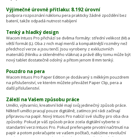
Výjimečné úrovně přítlaku: 8.192 úrovní
podpora rozpoznání náklonu pera prakticky žádné zpoždění bez
baterií, takže odpadá nutnost nabíjení
Tenký a hladký design
Wacom Intuos Pro přichází se dvěma formáty: střední velikost (M) a
větší formát (L). Oba z nich mají menší a kompaktnější rozměry než
předchozí verze a jsou tenčí. Jsou vyrobeny z exkluzivních
materiálů (hliníku a skleněného vlákna) a právě díky tomu může být
nový tablet dostatečně odolný a přitom jenom 8 mm tenký.
Pouzdro na pera
Wacom Intuos Pro Paper Edition je dodávaný s měkkým pouzdrem
na příslušenství, ve kterém můžete převážet Paper Clip, pera a
další příslušenství.
Záleží na Vašem způsobu práce
Umělci, výtvarníci, kreativní lidé mají svůj jedinečný způsob práce.
Někteří umělci pracují pouze digitálně, zatímco jiní rádi začínají
přípravou na papír. Nový Intuos Pro nabízí své služby pro oba dva
způsoby. Pokud je váš způsob práce zcela digitální vyberte si
standartní verzi Intuos Pro. Pokud preferujete prvotní načrtnutí na
papír a potom pokračujete ve vašem počítači, nabízíme revoluční