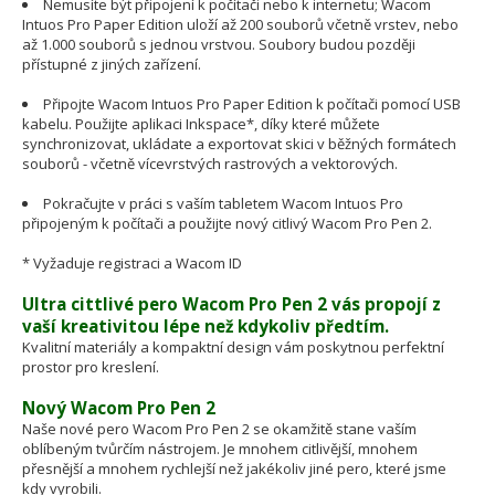
Nemusíte být připojení k počítači nebo k internetu; Wacom
Intuos Pro Paper Edition uloží až 200 souborů včetně vrstev, nebo
až 1.000 souborů s jednou vrstvou. Soubory budou později
přístupné z jiných zařízení.
Připojte Wacom Intuos Pro Paper Edition k počítači pomocí USB
kabelu. Použijte aplikaci Inkspace*, díky které můžete
synchronizovat, ukládate a exportovat skici v běžných formátech
souborů - včetně vícevrstvých rastrových a vektorových.
Pokračujte v práci s vaším tabletem Wacom Intuos Pro
připojeným k počítači a použijte nový citlivý Wacom Pro Pen 2.
* Vyžaduje registraci a Wacom ID
Ultra cittlivé pero Wacom Pro Pen 2 vás propojí z
vaší kreativitou lépe než kdykoliv předtím.
Kvalitní materiály a kompaktní design vám poskytnou perfektní
prostor pro kreslení.
Nový Wacom Pro Pen 2
Naše nové pero Wacom Pro Pen 2 se okamžitě stane vaším
oblíbeným tvůrčím nástrojem. Je mnohem citlivější, mnohem
přesnější a mnohem rychlejší než jakékoliv jiné pero, které jsme
kdy vyrobili.