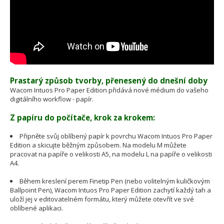
Prastarý způsob tvorby, přenesený do dnešní doby
Wacom Intuos Pro Paper Edition přidává nové médium do vašeho
digitálního workflow - papír.
Z papíru do počítače, krok za krokem:
Připněte svůj oblíbený papír k povrchu Wacom Intuos Pro Paper
Edition a skicujte běžným způsobem. Na modelu M můžete
pracovat na papíře o velikosti A5, na modelu L na papíře o velikosti
A4.
Během kreslení perem Finetip Pen (nebo volitelným kuličkovým
Ballpoint Pen), Wacom Intuos Pro Paper Edition zachytí každý tah a
uloží jej v editovatelném formátu, který můžete otevřít ve své
oblíbené aplikaci.