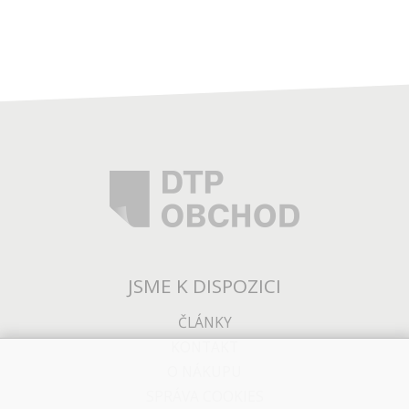
JSME K DISPOZICI
ČLÁNKY
KONTAKT
O NÁKUPU
SPRÁVA COOKIES