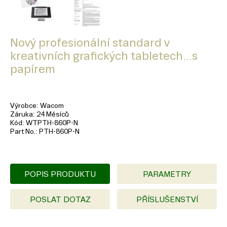
Nový profesionální standard v
kreativních grafických tabletech...s
papírem
Výrobce
Wacom
Záruka
24 Měsíců
Kód
WTPTH-860P-N
Part No.
PTH-860P-N
POPIS PRODUKTU
PARAMETRY
POSLAT DOTAZ
PŘÍSLUŠENSTVÍ