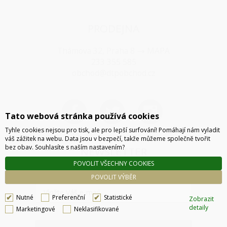
PRODEJNA
Thámova 32, Praha 8
MAPA
233 355 585
obchod@dtpobchod.cz
Tato webová stránka používá cookies
Tyhle cookies nejsou pro tisk, ale pro lepší surfování! Pomáhají nám vyladit
váš zážitek na webu. Data jsou v bezpečí, takže můžeme společně tvořit
bez obav. Souhlasíte s naším nastavením?
NEWSLETTER
POVOLIT VŠECHNY COOKIES
POVOLIT VÝBĚR
Nutné
Preferenční
Statistické
Zobrazit
detaily
Marketingové
Neklasifikované