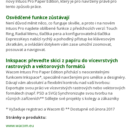
nový Intuos Pro Paper Edition, který je pro navržený právě pro
tento způsob práce.
Osvědčené funkce zůstávají
Není důvod měnit něco, co funguje skvěle, a proto i na novém
Intuos Pro najdete oblíbené funkce z předchozích verzí: Touch
Ring, Radial Menu, tlačítka pera a konfigurovatelná tlačítka
ExpressKeys nabízí rychlý a pohodlný přístup ke klávesovým
zkratkám, a ovládání dotykem vám zase umožní zoomovat,
posouvat a navigovat.
Inkspace: převeďte skici z papíru do vícevrstvých
rastrových a vektorových formátů
Wacom Intuos Pro Paper Edition přichází s neocenitelnými
funkcemi Inkspace*, speciálně navrženými pro umělce a designéry.
Dávají vám absolutní a flexibilní kontrolu nad vaší tvorbou:
Exportujte svou práci ve vícevrstvých rastrových nebo vektorových
formátech (např. PSD a SVG) Synchronizujte svou tvorbu na
různých zařízeních** Sdílejte své projekty s kolegy a zákazníky
* Vyžaduje registraci a Wacom ID ** Dostupné od února 2017
Stránky o produktu:
www.wacom.eu