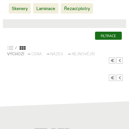
Skenery
Laminace
Řezací plotry
FILTRACE
/
VÝCHOZÍ
CENA
NÁZEV
NEJNOVĚJŠÍ