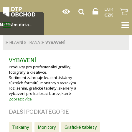
EUR
CZK
Načítám data...
HLAVNÍ STRANA
VYBAVENÍ
VYBAVENÍ
Produkty pro profesionální grafiky,
fotografy a kreativce.
Sortiment zahrnuje kvalitní tiskárny
různých formátů, monitory s vysokým
rozlišením, grafické tablety, skenery a
vybavení pro kalibraci barev, které
umožňuje přesnou reprodukci barev.
Zobrazit více
DALŠÍ PODKATEGORIE
Tiskárny
Monitory
Grafické tablety