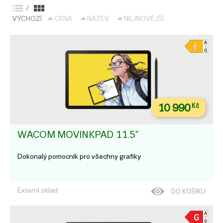
/
VÝCHOZÍ
CENA
NÁZEV
NEJNOVĚJŠÍ
10 990
Kč
WACOM MOVINKPAD 11.5"
Dokonalý pomocník pro všechny grafiky
Externí sklad
DO KOŠÍKU