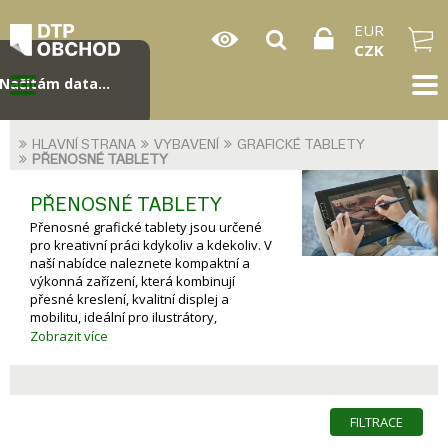
EUR
CZK
Načítám data...
HLAVNÍ STRANA
VYBAVENÍ
GRAFICKÉ TABLETY
PŘENOSNÉ TABLETY
PŘENOSNÉ TABLETY
Přenosné grafické tablety jsou určené
pro kreativní práci kdykoliv a kdekoliv. V
naší nabídce naleznete kompaktní a
výkonná zařízení, která kombinují
přesné kreslení, kvalitní displej a
mobilitu, ideální pro ilustrátory,
designéry i digitální umělce na cestách.
Zobrazit více
FILTRACE