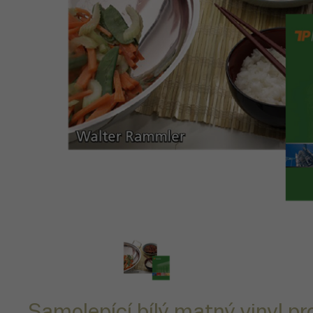
Samolepící bílý matný vinyl pro