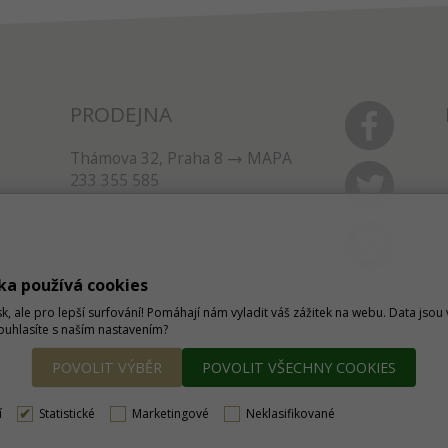
PRODEJNA
Thámova 32, Praha 8
MAPA
233 355 585
obchod@dtpobchod.cz
ka používá cookies
sk, ale pro lepší surfování! Pomáhají nám vyladit váš zážitek na webu. Data jso
Souhlasíte s naším nastavením?
POVOLIT VÝBĚR
POVOLIT VŠECHNY COOKIES
í
Statistické
Marketingové
Neklasifikované