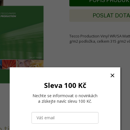
POPIS PRODU
POSLAT DOT
Tecco Production Vinyl WR/SA Matt 
g/m2 podložka, celkem 315 g/m2 v
Sleva 100 Kč
Nechte se informovat o novinkách
a získejte navíc slevu 100 Kč
.
 tisky s