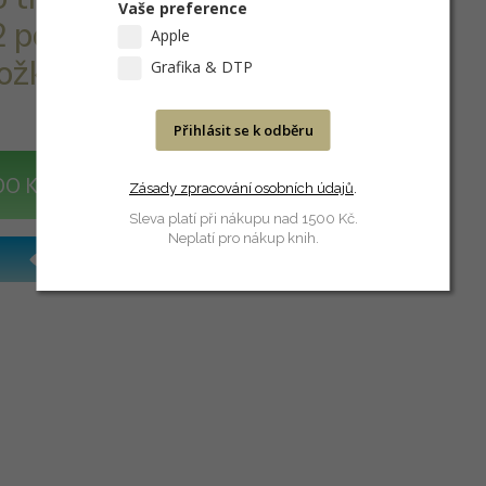
Vaše preference
 podložka,
Apple
ožky.
Grafika & DTP
Přihlásit se k odběru
DO KOŠÍKU
Zásady zpracování osobních údajů
.
Sleva platí při nákupu nad 1500 Kč.
Neplatí pro nákup knih.