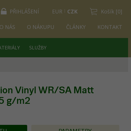
PŘIHLÁŠENÍ
EUR
CZK
Košík [0]
O NÁS
O NÁKUPU
ČLÁNKY
KONTAKT
ATERIÁLY
SLUŽBY
ion Vinyl WR/SA Matt
15 g/m2