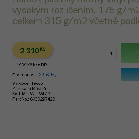
vysokým rozlišením. 175 g/m2
celkem 315 g/m2 včetně podl
2 310
Kč
1 909
Kč
bez DPH
Dostupnost
2-3 týdny
Výrobce
Tecco
Záruka
6 Měsíců
Kód
MTPATEWFA3
Part No.
6030297420