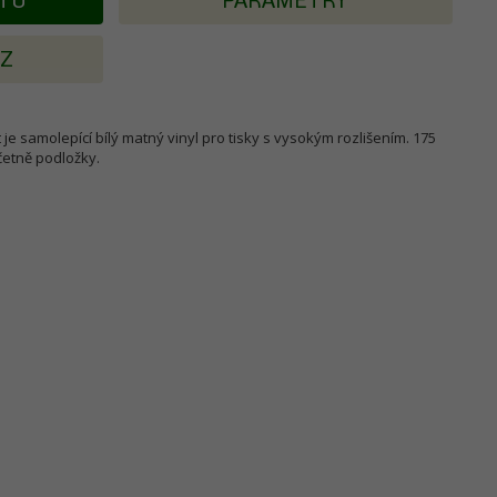
KTU
PARAMETRY
AZ
je samolepící bílý matný vinyl pro tisky s vysokým rozlišením. 175
četně podložky.