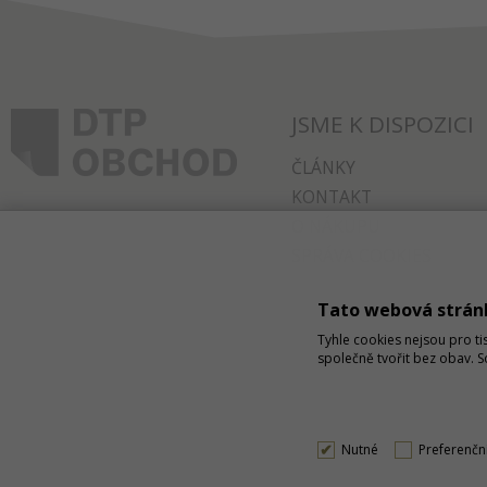
JSME K DISPOZICI
ČLÁNKY
KONTAKT
O NÁKUPU
SPRÁVA COOKIES
Tato webová strán
Tyhle cookies nejsou pro ti
společně tvořit bez obav. 
Nutné
Preferenčn