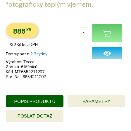
fotograficky teplým vjemem.
886
Kč
732
Kč
bez DPH
Dostupnost
2-3 týdny
Výrobce
Tecco
Záruka
6 Měsíců
Kód
MT6854211297
Part No.
6854211297
POPIS PRODUKTU
PARAMETRY
POSLAT DOTAZ