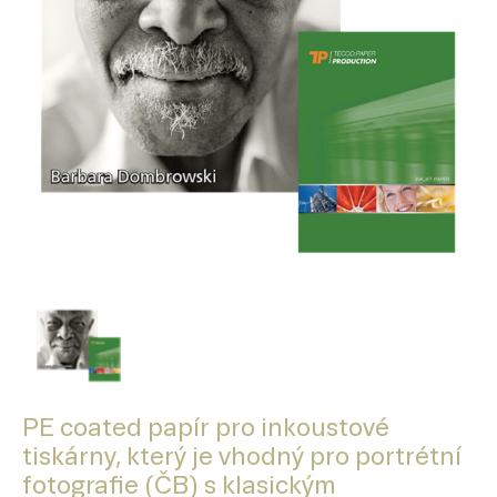
PE coated papír pro inkoustové
tiskárny, který je vhodný pro portrétní
fotografie (ČB) s klasickým