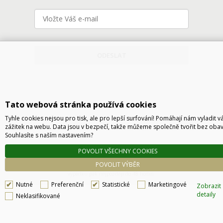
ODESLAT
Tato webová stránka používá cookies
Tyhle cookies nejsou pro tisk, ale pro lepší surfování! Pomáhají nám vyladit v
zážitek na webu. Data jsou v bezpečí, takže můžeme společně tvořit bez obav
Souhlasíte s naším nastavením?
Technické řešení © 2026
CyberSoft s.r.o.
POVOLIT VŠECHNY COOKIES
Podle zákona o evidenci tržeb je prodávající povinen vystavit kupujícímu účtenku. Zároveň
POVOLIT VÝBĚR
je povinen zaevidovat přijatou tržbu u správce daně online, v případě technického
výpadku pak nejpozději do 48 hodin.
Nutné
Preferenční
Statistické
Marketingové
Zobrazit
detaily
Neklasifikované