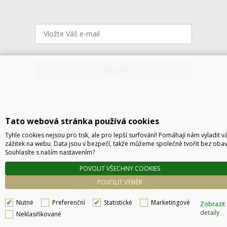
ODESLAT
Tato webová stránka používá cookies
Tyhle cookies nejsou pro tisk, ale pro lepší surfování! Pomáhají nám vyladit v
zážitek na webu. Data jsou v bezpečí, takže můžeme společně tvořit bez obav
Souhlasíte s naším nastavením?
Technické řešení © 2026
CyberSoft s.r.o.
POVOLIT VŠECHNY COOKIES
Podle zákona o evidenci tržeb je prodávající povinen vystavit kupujícímu účtenku. Zároveň
POVOLIT VÝBĚR
je povinen zaevidovat přijatou tržbu u správce daně online, v případě technického
výpadku pak nejpozději do 48 hodin.
Nutné
Preferenční
Statistické
Marketingové
Zobrazit
detaily
Neklasifikované