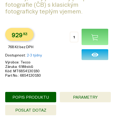
fotografie (ČB) s klasickým
fotograficky teplým vjemem.
929
Kč
768
Kč
bez DPH
Dostupnost
2-3 týdny
Výrobce
Tecco
Záruka
6 Měsíců
Kód
MT6854130180
Part No.
6854130180
POPIS PRODUKTU
PARAMETRY
POSLAT DOTAZ