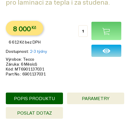
pro laminaci za tepla i za studena.
8 000
Kč
6 612
Kč
bez DPH
Dostupnost
2-3 týdny
Výrobce
Tecco
Záruka
6 Měsíců
Kód
MT6901137031
Part No.
6901137031
POPIS PRODUKTU
PARAMETRY
POSLAT DOTAZ