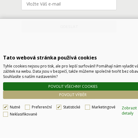
ODESLAT
Tato webová stránka používá cookies
Tyhle cookies nejsou pro tisk, ale pro lepší surfování! Pomáhají nám vyladit v
zážitek na webu. Data jsou v bezpečí, takže můžeme společně tvořit bez obav
Souhlasíte s naším nastavením?
Technické řešení © 2026
CyberSoft s.r.o.
POVOLIT VŠECHNY COOKIES
Podle zákona o evidenci tržeb je prodávající povinen vystavit kupujícímu účtenku. Zároveň
POVOLIT VÝBĚR
je povinen zaevidovat přijatou tržbu u správce daně online, v případě technického
výpadku pak nejpozději do 48 hodin.
Nutné
Preferenční
Statistické
Marketingové
Zobrazit
detaily
Neklasifikované