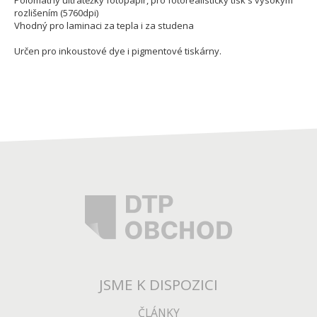
Polomatný ultratěžký fotopapír, pro fotorealistický tisk s vysokým
rozlišením (5760dpi)
Vhodný pro laminaci za tepla i za studena
Určen pro inkoustové dye i pigmentové tiskárny.
JSME K DISPOZICI
ČLÁNKY