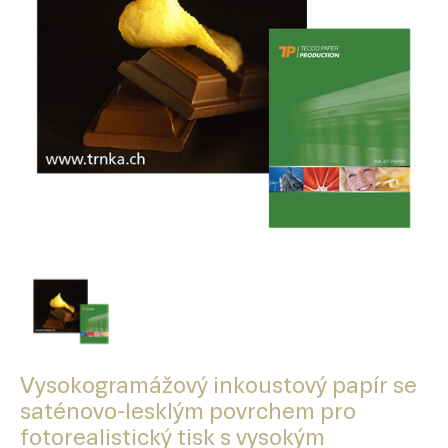
Vysokogramážový inkoustový papír se
saténovo-lesklým povrchem pro
fotorealistický tisk s vysokým