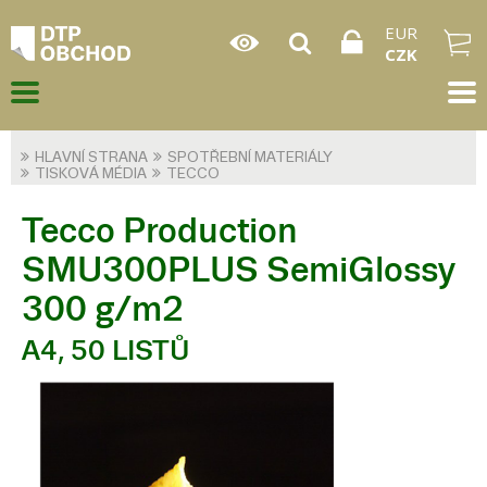
EUR
CZK
HLAVNÍ STRANA
SPOTŘEBNÍ MATERIÁLY
TISKOVÁ MÉDIA
TECCO
Tecco Production
SMU300PLUS SemiGlossy
300 g/m2
A4, 50 LISTŮ