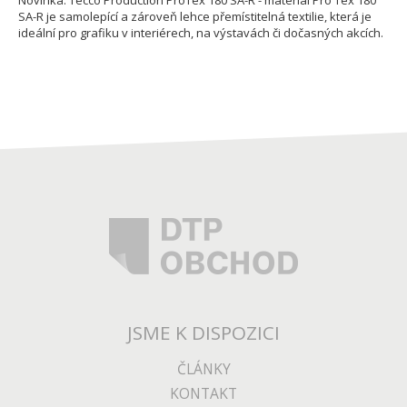
Novinka: Tecco Production ProTex 180 SA-R - materiál Pro Tex 180
SA-R je samolepící a zároveň lehce přemístitelná textilie, která je
ideální pro grafiku v interiérech, na výstavách či dočasných akcích.
JSME K DISPOZICI
ČLÁNKY
KONTAKT