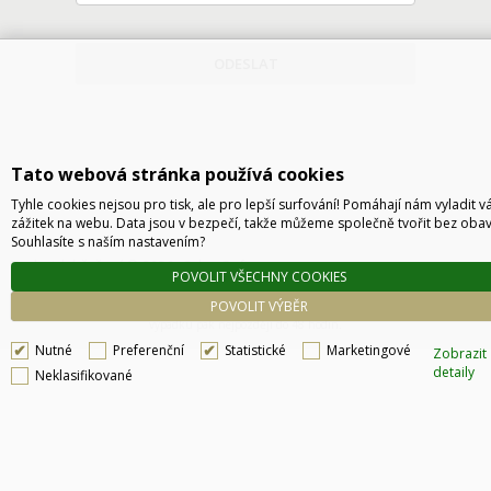
ODESLAT
Tato webová stránka používá cookies
Tyhle cookies nejsou pro tisk, ale pro lepší surfování! Pomáhají nám vyladit v
zážitek na webu. Data jsou v bezpečí, takže můžeme společně tvořit bez obav
Souhlasíte s naším nastavením?
Technické řešení © 2026
CyberSoft s.r.o.
POVOLIT VŠECHNY COOKIES
Podle zákona o evidenci tržeb je prodávající povinen vystavit kupujícímu účtenku. Zároveň
POVOLIT VÝBĚR
je povinen zaevidovat přijatou tržbu u správce daně online, v případě technického
výpadku pak nejpozději do 48 hodin.
Nutné
Preferenční
Statistické
Marketingové
Zobrazit
detaily
Neklasifikované