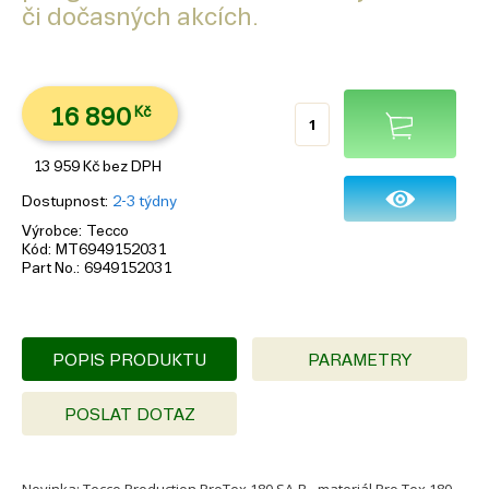
či dočasných akcích.
16 890
Kč
13 959
Kč
bez DPH
Dostupnost
2-3 týdny
Výrobce
Tecco
Kód
MT6949152031
Part No.
6949152031
POPIS PRODUKTU
PARAMETRY
POSLAT DOTAZ