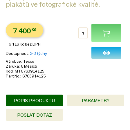
plakátů ve fotografické kvalitě.
7 400
Kč
6 116
Kč
bez DPH
Dostupnost
2-3 týdny
Výrobce
Tecco
Záruka
6 Měsíců
Kód
MT6763914125
Part No.
6763914125
POPIS PRODUKTU
PARAMETRY
POSLAT DOTAZ