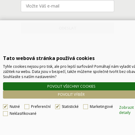
ODESLAT
Tato webová stránka používá cookies
Tyhle cookies nejsou pro tisk, ale pro lepší surfování! Pomáhají nám vyladit v
zážitek na webu. Data jsou v bezpečí, takže můžeme společně tvořit bez obav
Souhlasíte s naším nastavením?
Technické řešení © 2026
CyberSoft s.r.o.
POVOLIT VŠECHNY COOKIES
Podle zákona o evidenci tržeb je prodávající povinen vystavit kupujícímu účtenku. Zároveň
POVOLIT VÝBĚR
je povinen zaevidovat přijatou tržbu u správce daně online, v případě technického
výpadku pak nejpozději do 48 hodin.
Nutné
Preferenční
Statistické
Marketingové
Zobrazit
detaily
Neklasifikované