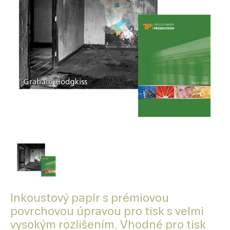
Inkoustový papír s prémiovou
povrchovou úpravou pro tisk s velmi
vysokým rozlišením. Vhodné pro tisk