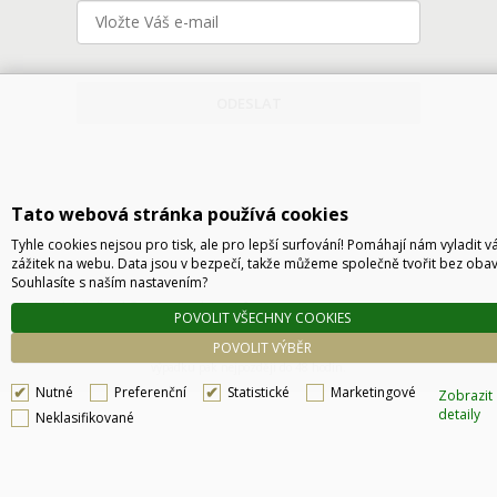
ODESLAT
Tato webová stránka používá cookies
Tyhle cookies nejsou pro tisk, ale pro lepší surfování! Pomáhají nám vyladit v
zážitek na webu. Data jsou v bezpečí, takže můžeme společně tvořit bez obav
Souhlasíte s naším nastavením?
Technické řešení © 2026
CyberSoft s.r.o.
POVOLIT VŠECHNY COOKIES
Podle zákona o evidenci tržeb je prodávající povinen vystavit kupujícímu účtenku. Zároveň
POVOLIT VÝBĚR
je povinen zaevidovat přijatou tržbu u správce daně online, v případě technického
výpadku pak nejpozději do 48 hodin.
Nutné
Preferenční
Statistické
Marketingové
Zobrazit
detaily
Neklasifikované