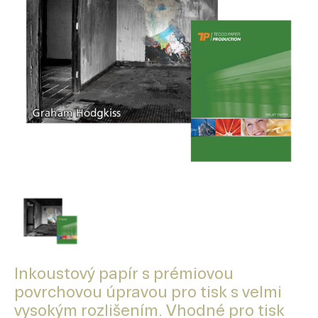
Inkoustový papír s prémiovou
povrchovou úpravou pro tisk s velmi
vysokým rozlišením. Vhodné pro tisk