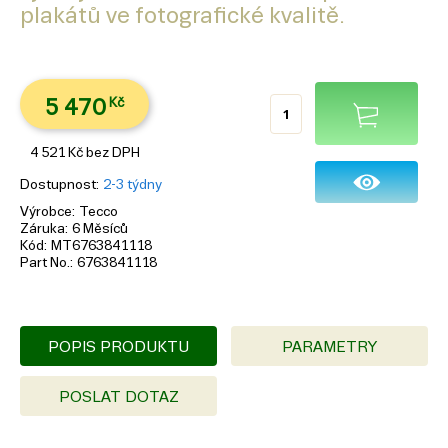
plakátů ve fotografické kvalitě.
5 470
Kč
4 521
Kč
bez DPH
Dostupnost
2-3 týdny
Výrobce
Tecco
Záruka
6 Měsíců
Kód
MT6763841118
Part No.
6763841118
POPIS PRODUKTU
PARAMETRY
POSLAT DOTAZ