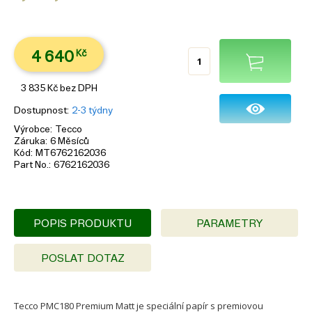
4 640
Kč
3 835
Kč
bez DPH
Dostupnost
2-3 týdny
Výrobce
Tecco
Záruka
6 Měsíců
Kód
MT6762162036
Part No.
6762162036
POPIS PRODUKTU
PARAMETRY
POSLAT DOTAZ
Tecco PMC180 Premium Matt je speciální papír s premiovou