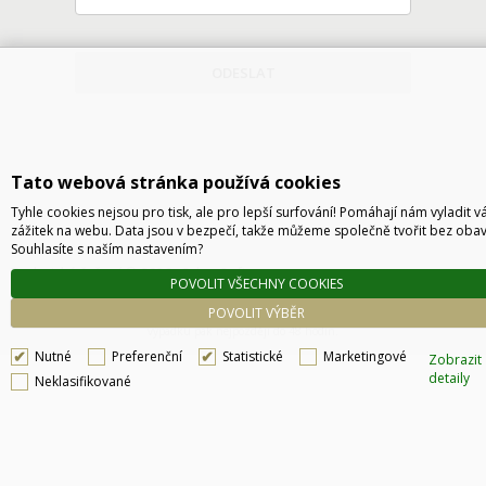
ODESLAT
Tato webová stránka používá cookies
Tyhle cookies nejsou pro tisk, ale pro lepší surfování! Pomáhají nám vyladit v
zážitek na webu. Data jsou v bezpečí, takže můžeme společně tvořit bez obav
Souhlasíte s naším nastavením?
Technické řešení © 2026
CyberSoft s.r.o.
POVOLIT VŠECHNY COOKIES
Podle zákona o evidenci tržeb je prodávající povinen vystavit kupujícímu účtenku. Zároveň
POVOLIT VÝBĚR
je povinen zaevidovat přijatou tržbu u správce daně online, v případě technického
výpadku pak nejpozději do 48 hodin.
Nutné
Preferenční
Statistické
Marketingové
Zobrazit
detaily
Neklasifikované