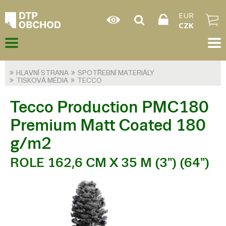
EUR
CZK
HLAVNÍ STRANA
SPOTŘEBNÍ MATERIÁLY
TISKOVÁ MÉDIA
TECCO
Tecco Production PMC180
Premium Matt Coated 180
g/m2
ROLE 162,6 CM X 35 M (3") (64")