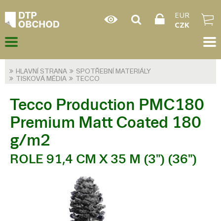
EUR
CZK
HLAVNÍ STRANA
SPOTŘEBNÍ MATERIÁLY
TISKOVÁ MÉDIA
TECCO
Tecco Production PMC180
Premium Matt Coated 180
g/m2
ROLE 91,4 CM X 35 M (3") (36")