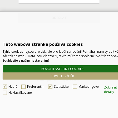
ODESLAT
Tato webová stránka používá cookies
Tyhle cookies nejsou pro tisk, ale pro lepší surfování! Pomáhají nám vyladit v
zážitek na webu. Data jsou v bezpečí, takže můžeme společně tvořit bez obav
Souhlasíte s naším nastavením?
Technické řešení © 2026
CyberSoft s.r.o.
POVOLIT VŠECHNY COOKIES
Podle zákona o evidenci tržeb je prodávající povinen vystavit kupujícímu účtenku. Zároveň
POVOLIT VÝBĚR
je povinen zaevidovat přijatou tržbu u správce daně online, v případě technického
výpadku pak nejpozději do 48 hodin.
Nutné
Preferenční
Statistické
Marketingové
Zobrazit
detaily
Neklasifikované