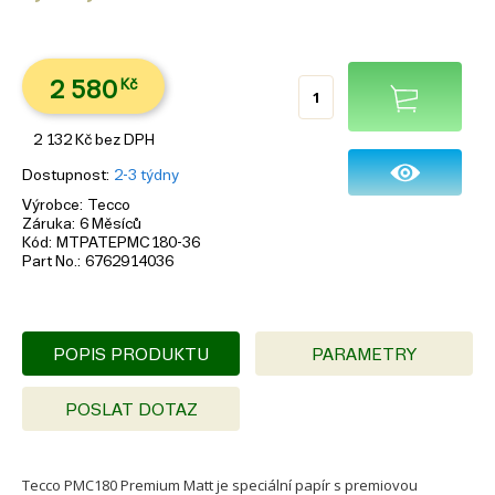
2 580
Kč
2 132
Kč
bez DPH
Dostupnost
2-3 týdny
Výrobce
Tecco
Záruka
6 Měsíců
Kód
MTPATEPMC180-36
Part No.
6762914036
POPIS PRODUKTU
PARAMETRY
POSLAT DOTAZ
Tecco PMC180 Premium Matt je speciální papír s premiovou