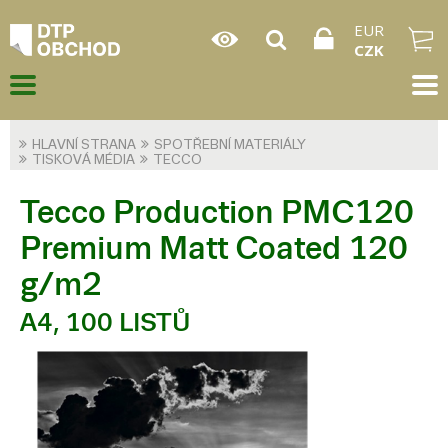
EUR
CZK
HLAVNÍ STRANA
SPOTŘEBNÍ MATERIÁLY
TISKOVÁ MÉDIA
TECCO
Tecco Production PMC120
Premium Matt Coated 120
g/m2
A4, 100 LISTŮ