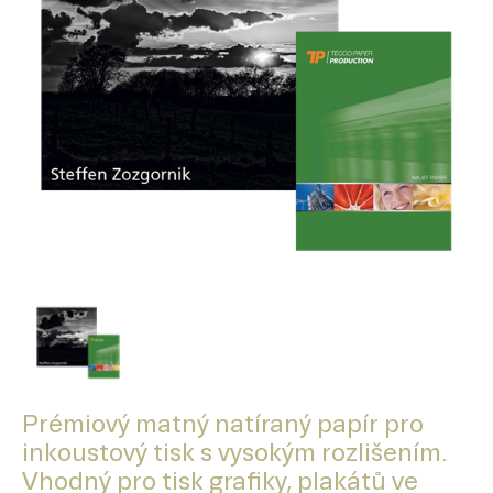
Prémiový matný natíraný papír pro
inkoustový tisk s vysokým rozlišením.
Vhodný pro tisk grafiky, plakátů ve