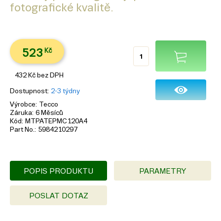
fotografické kvalitě.
523
Kč
432
Kč
bez DPH
Dostupnost
2-3 týdny
Výrobce
Tecco
Záruka
6 Měsíců
Kód
MTPATEPMC120A4
Part No.
5984210297
POPIS PRODUKTU
PARAMETRY
POSLAT DOTAZ