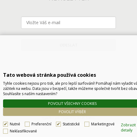
ODESLAT
Tato webová stránka používá cookies
Tyhle cookies nejsou pro tisk, ale pro lepší surfování! Pomáhají nám vyladit v
zážitek na webu. Data jsou v bezpečí, takže můžeme společně tvořit bez obav
Souhlasíte s naším nastavením?
Technické řešení © 2026
CyberSoft s.r.o.
POVOLIT VŠECHNY COOKIES
Podle zákona o evidenci tržeb je prodávající povinen vystavit kupujícímu účtenku. Zároveň
POVOLIT VÝBĚR
je povinen zaevidovat přijatou tržbu u správce daně online, v případě technického
výpadku pak nejpozději do 48 hodin.
Nutné
Preferenční
Statistické
Marketingové
Zobrazit
detaily
Neklasifikované