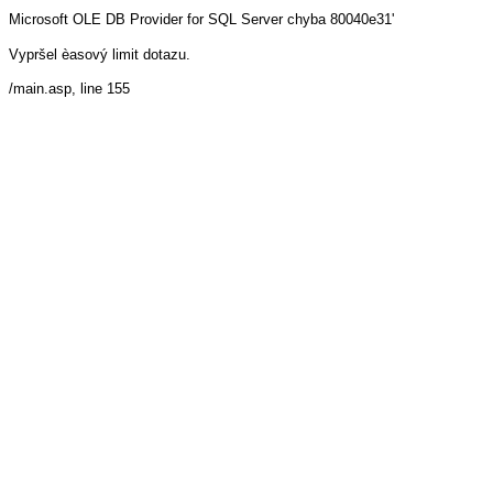
Microsoft OLE DB Provider for SQL Server
chyba 80040e31'
Vypršel èasový limit dotazu.
/main.asp
, line 155