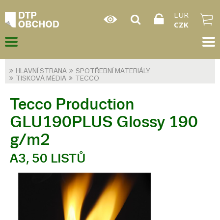
EUR
CZK
HLAVNÍ STRANA
SPOTŘEBNÍ MATERIÁLY
TISKOVÁ MÉDIA
TECCO
Tecco Production
GLU190PLUS Glossy 190
g/m2
A3, 50 LISTŮ