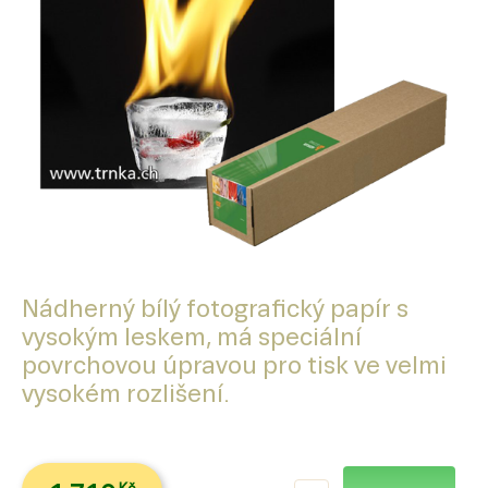
Nádherný bílý fotografický papír s
vysokým leskem, má speciální
povrchovou úpravou pro tisk ve velmi
vysokém rozlišení.