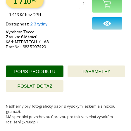
1 710
Kč
1 413
Kč
bez DPH
Dostupnost
2-3 týdny
Výrobce
Tecco
Záruka
6 Měsíců
Kód
MTPATEGLU/II-A3
Part No.
6835297420
POPIS PRODUKTU
PARAMETRY
POSLAT DOTAZ
Nádherný bílý fotografický papír s vysokým leskem a s nízkou
gramáží.
Má speciální povrchovou úpravou pro tisk ve velmi vysokém
rozlišení (5760dpi).