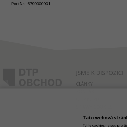
Part No.
6790000001
JSME K DISPOZICI
ČLÁNKY
KONTAKT
O NÁKUPU
SPRÁVA COOKIES
Tato webová strán
Tyhle cookies nejsou pro ti