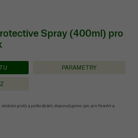
rotective Spray (400ml) pro
k
KTU
PARAMETRY
AZ
i otiskům prstů a poškrábání, doporučujeme zjm. pro FineArt a