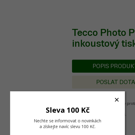
Tecco Photo P
inkoustový tis
POPIS PRODU
POSLAT DOT
Spray chrání inkoustové tisky prot
Sleva 100 Kč
Canvas media.
Nahrazuje klasickou laminaci.
Nechte se informovat o novinkách
a získejte navíc slevu 100 Kč
.