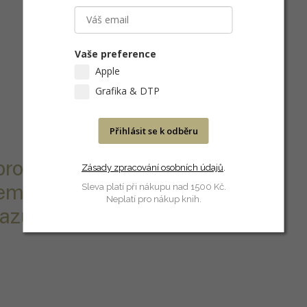
Vaše preference
Apple
Grafika & DTP
Přihlásit se k odběru
proti otiskům
Zásady zpracování osobních údajů
.
eme zjm. pro
Sleva platí při nákupu nad 1500 Kč.
Neplatí pro nákup knih.
azuje klasickou