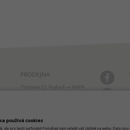
PRODEJNA
Thámova 32, Praha 8
MAPA
233 355 585
obchod@dtpobchod.cz
ka používá cookies
sk, ale pro lepší surfování! Pomáhají nám vyladit váš zážitek na webu. Data jso