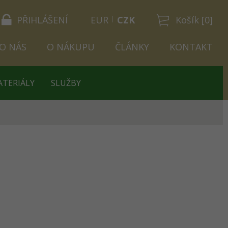
PŘIHLÁŠENÍ
EUR
CZK
Košík [0]
O NÁS
O NÁKUPU
ČLÁNKY
KONTAKT
ATERIÁLY
SLUŽBY