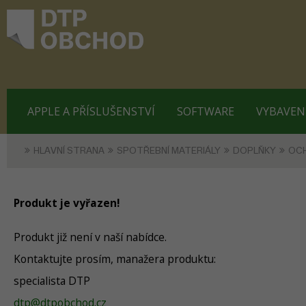
APPLE A PŘÍSLUŠENSTVÍ
SOFTWARE
VYBAVEN
HLAVNÍ STRANA
SPOTŘEBNÍ MATERIÁLY
DOPLŇKY
OC
Produkt je vyřazen!
Produkt již není v naší nabídce.
Kontaktujte prosím, manažera produktu:
specialista DTP
dtp@dtpobchod.cz