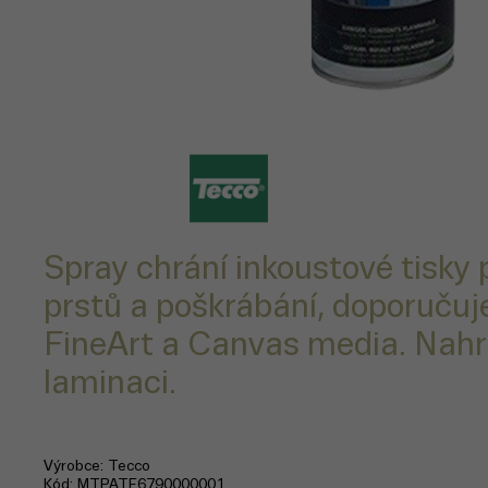
Spray chrání inkoustové tisky 
prstů a poškrábání, doporučuj
FineArt a Canvas media. Nahr
laminaci.
Výrobce
Tecco
Kód
MTPATE6790000001