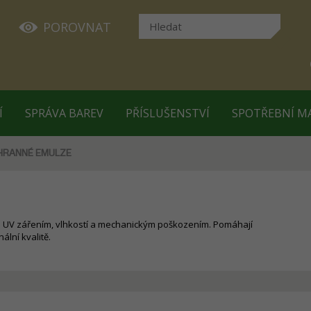
POROVNAT
Í
SPRÁVA BAREV
PŘÍSLUŠENSTVÍ
SPOTŘEBNÍ M
HRANNÉ EMULZE
ed UV zářením, vlhkostí a mechanickým poškozením. Pomáhají
ální kvalitě.