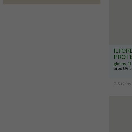
ILFOR
PROTE
glossy, 1l
před UV a
2-3 týdny