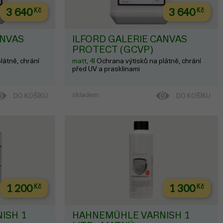
3 640
Kč
3 640
Kč
ANVAS
ILFORD GALERIE CANVAS
PROTECT (GCVP)
látně, chrání
matt, 4l
Ochrana výtisků na plátně, chrání
před UV a prasklinami
skladem
DO KOŠÍKU
DO KOŠÍKU
1 200
Kč
1 300
Kč
ISH 1
HAHNEMÜHLE VARNISH 1