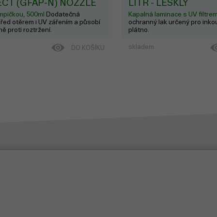
CT (GFAP-N) NOZZLE
LITR - LESKLÝ
mpičkou, 500ml
Dodatečná
Kapalná laminace s UV filtre
řed otěrem i UV zářením a působí
ochranný lak určený pro inko
ě proti roztržení.
plátno.
skladem
DO KOŠÍKU
PRODEJNA
Thámova 32, Praha 8
MAPA
233 355 585
obchod@dtpobchod.cz