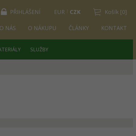
PŘIHLÁŠENÍ
EUR
CZK
Košík [0]
O NÁS
O NÁKUPU
ČLÁNKY
KONTAKT
ATERIÁLY
SLUŽBY