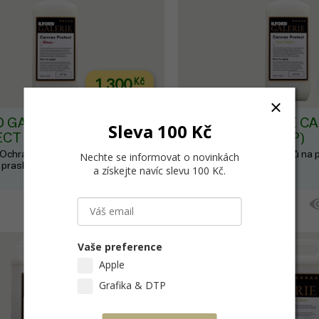
1 300
Kč
D GALERIE CANVAS
ILFORD GALERIE C
Sleva 100 Kč
CT (GCVP)
PROTECT (GCVP)
Ochrana výtisků na plátně, chrání
satin, 1l
Ochrana výtisků na p
Nechte se informovat o novinkách
 prasklinami
před UV a prasklinami
a získejte navíc slevu 100 Kč
.
2-3 týdny
DO KOŠÍKU
Vaše preference
Apple
Grafika & DTP