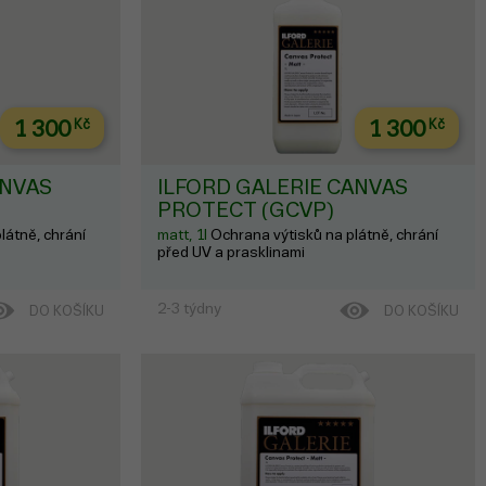
1 300
Kč
1 300
Kč
ANVAS
ILFORD GALERIE CANVAS
PROTECT (GCVP)
látně, chrání
matt, 1l
Ochrana výtisků na plátně, chrání
před UV a prasklinami
2-3 týdny
DO KOŠÍKU
DO KOŠÍKU