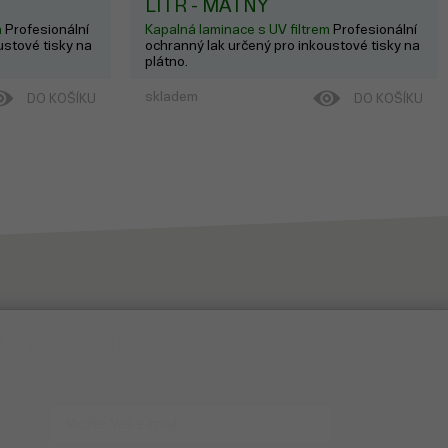
LITR - MATNÝ
m
Profesionální
Kapalná laminace s UV filtrem
Profesionální
ustové tisky na
ochranný lak určený pro inkoustové tisky na
plátno.
skladem
DO KOŠÍKU
DO KOŠÍKU
NEWSLETTER