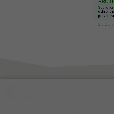
PROTE
Spej s pu
ochrana p
preventivn
2-3 týdny
JSME K DISPOZICI
ČLÁNKY
KONTAKT
O NÁKUPU