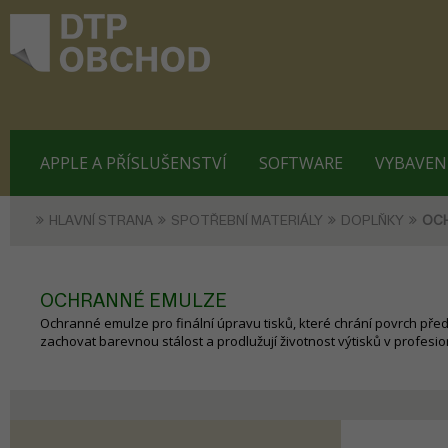
APPLE A PŘÍSLUŠENSTVÍ
SOFTWARE
VYBAVEN
HLAVNÍ STRANA
SPOTŘEBNÍ MATERIÁLY
DOPLŇKY
OC
OCHRANNÉ EMULZE
Ochranné emulze pro finální úpravu tisků, které chrání povrch př
zachovat barevnou stálost a prodlužují životnost výtisků v profesion