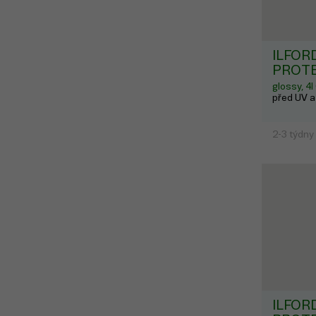
ILFOR
PROTE
glossy, 4l
před UV a
2-3 týdny
ILFOR