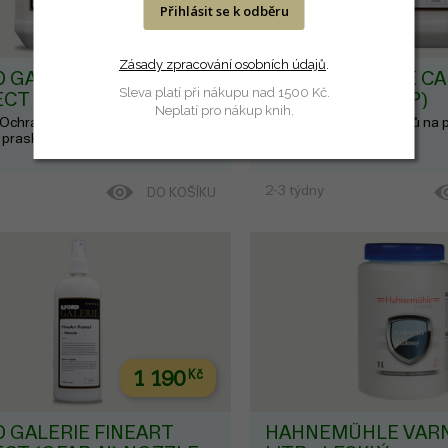
Přihlásit se k odběru
3 640
Kč
Zásady zpracování osobních údajů
.
D GALERIE CANVAS
ILFORD GALERIE C
Sleva platí při nákupu nad 1500 Kč.
CT (GCVP)
PROTECT (GCVP)
Neplatí pro nákup knih.
Ochrana výtisků na plátně, chrání
satin, 4l
Ochrana výtisků na p
 prasklinami
před UV a prasklinami
2-3 týdny
DO KOŠÍKU
1 190
Kč
D GALERIE FINEART
HAHNEMÜHLE VARN