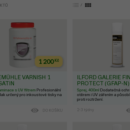
/
UKTŮ
1 200
Kč
MÜHLE VARNISH 1
ILFORD GALERIE FI
 SATIN
PROTECT (GFAP-N
aminace s UV filtrem
Profesionální
Sprej, 400ml
Dodatečná ochr
lak určený pro inkoustové tisky na
otěrem i UV zářením a působí
proti roztržení.
2-3 týdny
DO KOŠÍKU