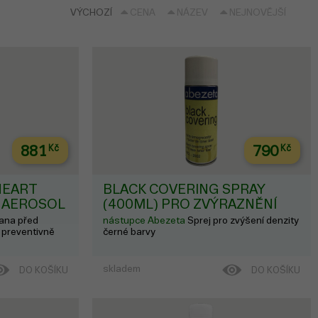
VÝCHOZÍ
CENA
NÁZEV
NEJNOVĚJŠÍ
881
Kč
790
Kč
NEART
BLACK COVERING SPRAY
) AEROSOL
(400ML) PRO ZVÝRAZNĚNÍ
LASEROVÉHO TISKU NA
ana před
nástupce Abezeta
Sprej pro zvýšení denzity
FILMU
 preventivně
černé barvy
skladem
DO KOŠÍKU
DO KOŠÍKU