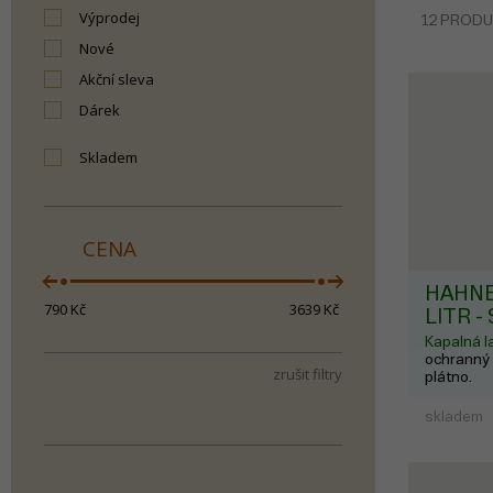
Výprodej
12 PROD
Nové
Akční sleva
Dárek
skladem
CENA
HAHNE
790
Kč
3639
Kč
LITR -
Kapalná l
ochranný 
zrušit filtry
plátno.
skladem
Načítám data...