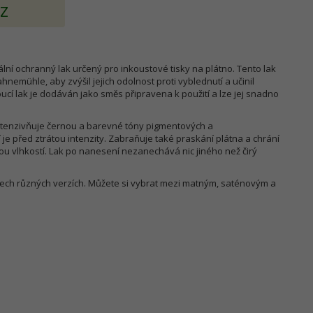
AZ
ní ochranný lak určený pro inkoustové tisky na plátno. Tento lak
hnemühle, aby zvýšil jejich odolnost proti vyblednutí a učinil
í lak je dodáván jako směs připravena k použití a lze jej snadno
tenzivňuje černou a barevné tóny pigmentových a
je před ztrátou intenzity. Zabraňuje také praskání plátna a chrání
u vlhkostí. Lak po nanesení nezanechává nic jiného než čirý
ech různých verzích. Můžete si vybrat mezi matným, saténovým a