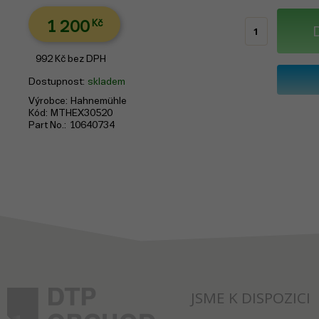
1 200
Kč
992
Kč
bez DPH
Dostupnost
skladem
Výrobce
Hahnemühle
Kód
MTHEX30520
Part No.
10640734
JSME K DISPOZICI