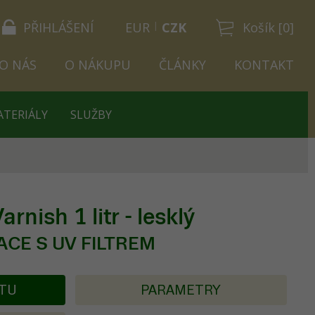
PŘIHLÁŠENÍ
EUR
CZK
Košík [0]
O NÁS
O NÁKUPU
ČLÁNKY
KONTAKT
ATERIÁLY
SLUŽBY
nish 1 litr - lesklý
ACE S UV FILTREM
KTU
PARAMETRY