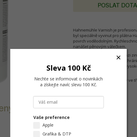
POSLAT DOT
Hahnemühle Varnish je profesionál
byl speciálně vyvinut pro plátna Ha
povrch voděodolným. Rychleschnouc
nanášet pěnovým válečkem.
Lak Hahnemühle na vodní bázi zin
ultrachromových inkoustů a chrání 
Sleva 100 Kč
před plísněmi způsobenými vysoko
povlak.
Nechte se informovat o novinkách
Lak Hahnemühle je dostupný ve tř
a získejte navíc slevu 100 Kč
.
lesklým povrchem.
ený pro
Vaše preference
Apple
Grafika & DTP