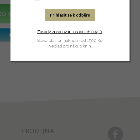
DO KOŠÍKU
Přihlásit se k odběru
Zásady zpracování osobních údajů
.
Sleva platí při nákupu nad 1500 Kč.
Neplatí pro nákup knih.
PRODEJNA