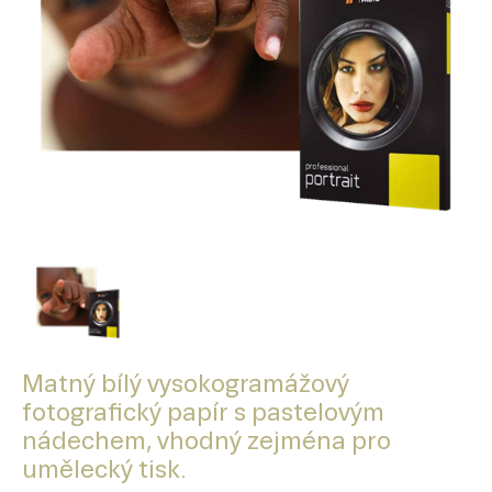
Matný bílý vysokogramážový
fotografický papír s pastelovým
nádechem, vhodný zejména pro
umělecký tisk.