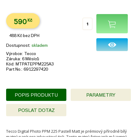
590
Kč
488
Kč
bez DPH
Dostupnost
skladem
Výrobce
Tecco
Záruka
6 Měsíců
Kód
MTPATEPPM225A3
Part No.
6912297420
POPIS PRODUKTU
PARAMETRY
POSLAT DOTAZ
Tecco Digital Photo PPM 225 Pastell Matt je prémiový přírodně bílý
matný papír pro inkoustový tisk. Tento matný fotopapír má jemný