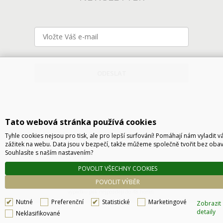
ODESLAT
Tato webová stránka používá cookies
Tyhle cookies nejsou pro tisk, ale pro lepší surfování! Pomáhají nám vyladit v
zážitek na webu. Data jsou v bezpečí, takže můžeme společně tvořit bez obav
Souhlasíte s naším nastavením?
Technické řešení © 2026
CyberSoft s.r.o.
POVOLIT VŠECHNY COOKIES
Podle zákona o evidenci tržeb je prodávající povinen vystavit kupujícímu účtenku. Zároveň
POVOLIT VÝBĚR
je povinen zaevidovat přijatou tržbu u správce daně online, v případě technického
výpadku pak nejpozději do 48 hodin.
Nutné
Preferenční
Statistické
Marketingové
Zobrazit
detaily
Neklasifikované