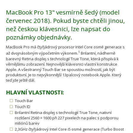
MacBook Pro 13" vesmírně šedý (model
červenec 2018). Pokud byste chtěli jinou,
než českou klávesnici, lze napsat do
poznámky objednávky.
MacBook Pro má čtyřjádrový procesor Intel Core osmé generace s
1
až dvojnásobným výpočetním výkonem.
Brilantní, nádherně
barevný Retina displej s technologií True Tone, která přispívá k
věrnějšímu zobrazení. Nejnovější klávesnici vlastní konstrukce
Apple. A všestranný Touch Bar se spoustou možností, jak být
produktivní. Je to nejvýkonnější 13palcový notebook Apple. Který
teď jde ještě dál.
HLAVNÍ VLASTNOSTI:
Touch Bar
Touch ID
Brilantní Retina displej s technologií True Tone, nativní
rozlišení 2560 × 1600 při 227 pixelech na palec s podporou
miliónů barev
2,3GHz čtyřjádrový Intel Core i5 osmé generace (Turbo Boost