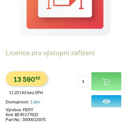
Licence pro výstupní zařízení
13 590
Kč
11 231
Kč
bez DPH
Dostupnost
1 den
Výrobce
FIERY
Kód
BE45177623
Part No.
3000013975