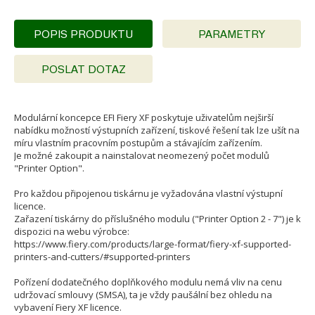
POPIS PRODUKTU
PARAMETRY
POSLAT DOTAZ
Modulární koncepce EFI Fiery XF poskytuje uživatelům nejširší
nabídku možností výstupních zařízení, tiskové řešení tak lze ušít na
míru vlastním pracovním postupům a stávajícím zařízením.
Je možné zakoupit a nainstalovat neomezený počet modulů
"Printer Option".
Pro každou připojenou tiskárnu je vyžadována vlastní výstupní
licence.
Zařazení tiskárny do příslušného modulu ("Printer Option 2 - 7") je k
dispozici na webu výrobce:
https://www.fiery.com/products/large-format/fiery-xf-supported-
printers-and-cutters/#supported-printers
Pořízení dodatečného doplňkového modulu nemá vliv na cenu
udržovací smlouvy (SMSA), ta je vždy paušální bez ohledu na
vybavení Fiery XF licence.