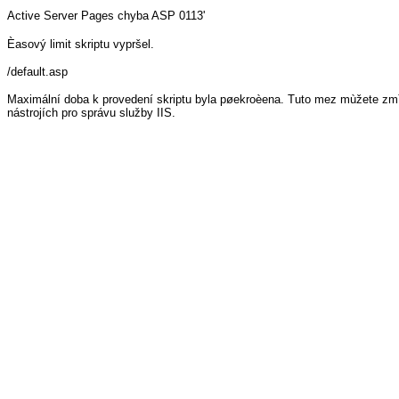
Active Server Pages
chyba ASP 0113'
Èasový limit skriptu vypršel.
/default.asp
Maximální doba k provedení skriptu byla pøekroèena. Tuto mez mùžete zmì
nástrojích pro správu služby IIS.