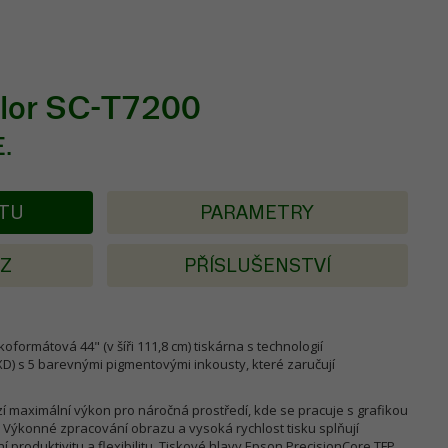
lor SC-T7200
E.
KTU
PARAMETRY
AZ
PŘÍSLUŠENSTVÍ
lkoformátová 44" (v šíři 111,8 cm) tiskárna s technologií
D) s 5 barevnými pigmentovými inkousty, které zaručují
í maximální výkon pro náročná prostředí, kde se pracuje s grafikou
 Výkonné zpracování obrazu a vysoká rychlost tisku splňují
produktivitu a flexibilitu. Tiskové hlavy Epson PrecisionCore TFP