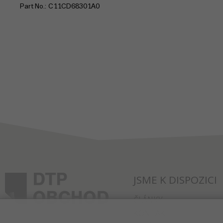
Part No.
C11CD68301A0
JSME K DISPOZICI
ČLÁNKY
KONTAKT