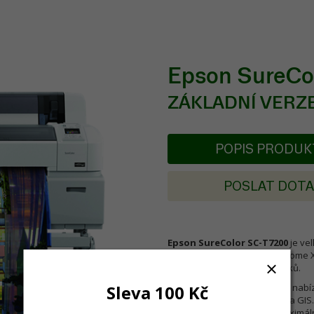
Epson SureCo
ZÁKLADNÍ VERZ
POPIS PRODU
POSLAT DOT
Epson SureColor SC-T7200
je ve
PrecisionCore™ TFP (Ultrachrome X
dlouhodobou životnost výtisků.
Sleva 100 Kč
Tiskárna SureColor SC-T7200 nabíz
a obrazovými materiály CAD a GIS.
požadavky zákazníků na maximální 