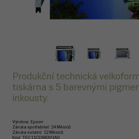
Produkční technická velkofor
tiskárna s 5 barevnými pigme
inkousty.
Výrobce
Epson
Záruka spotřebitel
24 Měsíců
Záruka ostatní
12 Měsíců
Kód
TEC11CD68301A0