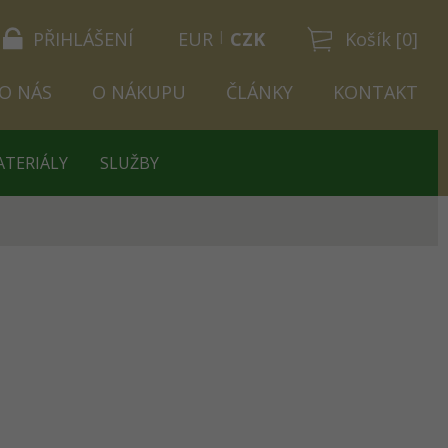
PŘIHLÁŠENÍ
EUR
CZK
Košík [0]
O NÁS
O NÁKUPU
ČLÁNKY
KONTAKT
ATERIÁLY
SLUŽBY