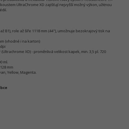
koustem UltraChrome XD zajišťují nejvyšší možný výkon, užitnou
dií.
až B1), role až šíře 1118 mm (44"), umožnuje bezokrajový tisk na
mm (vhodné i na karton)
 dpi
(Ultrachrome XD) - proměnlivá velikost kapek, min. 3,5 pl. 720
0 ml.
 1128 mm
yan, Yellow, Magenta.
obce