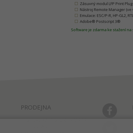
Zásuvný modul LFP Print Plug-
Nástroj Remote Manager (ve 
Emulace: ESC/P-R, HP-GL2, RT
Adobe® Postscript 3®
Software je zdarma ke stažení na
PRODEJNA
Thámova 32, Praha 8
MAPA
233 355 585