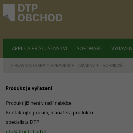
APPLE A PŘÍSLUŠENSTVÍ
SOFTWARE
VYBAVEN
HLAVNÍ STRANA
VYBAVENÍ
TISKÁRNY
TECHNICKÉ
Produkt je vyřazen!
Produkt již není v naší nabídce.
Kontaktujte prosím, manažera produktu:
specialista DTP
dtp@dtpobchod.cz