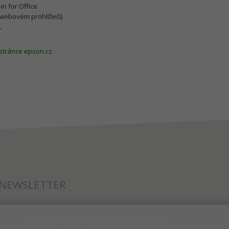
in for Office
webovém prohlížeči)
L
 stránce epson.cz
NEWSLETTER