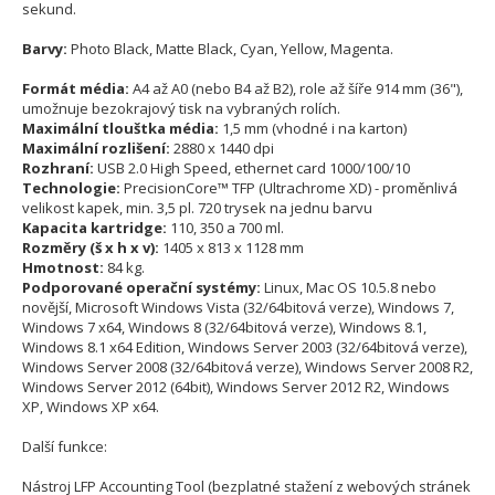
sekund.
Barvy:
Photo Black, Matte Black, Cyan, Yellow, Magenta.
Formát média:
A4 až A0 (nebo B4 až B2), role až šíře 914 mm (36"),
umožnuje bezokrajový tisk na vybraných rolích.
Maximální tlouštka média:
1,5 mm (vhodné i na karton)
Maximální rozlišení:
2880 x 1440 dpi
Rozhraní:
USB 2.0 High Speed, ethernet card 1000/100/10
Technologie:
PrecisionCore™ TFP (Ultrachrome XD) - proměnlivá
velikost kapek, min. 3,5 pl. 720 trysek na jednu barvu
Kapacita kartridge:
110, 350 a 700 ml.
Rozměry (š x h x v):
1405 x 813 x 1128 mm
Hmotnost:
84 kg.
Podporované operační systémy:
Linux, Mac OS 10.5.8 nebo
novější, Microsoft Windows Vista (32/64bitová verze), Windows 7,
Windows 7 x64, Windows 8 (32/64bitová verze), Windows 8.1,
Windows 8.1 x64 Edition, Windows Server 2003 (32/64bitová verze),
Windows Server 2008 (32/64bitová verze), Windows Server 2008 R2,
Windows Server 2012 (64bit), Windows Server 2012 R2, Windows
XP, Windows XP x64.
Další funkce:
Nástroj LFP Accounting Tool (bezplatné stažení z webových stránek