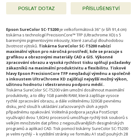
POSLAT DOTAZ
PŘÍSLUŠENSTVÍ
Epson SureColor SC-T5200
je velkoformátová 36" (v šíři 91,4 cm)
tiskárna s technologií PrecisionCore™ TFP (Ultrachrome XD) s 5
barevnými pigmentovými inkousty, které zaručují dlouhodobou
životnost výtisků.
Tiskárna SureColor SC-T5200 nabízí
maximální výkon pro náročná prostředí, kde se pracuje s
grafikou a obrazovými materiály CAD a GIS. Výkonné
zpracování obrazu a vysoká rychlost tisku splňují požadavky
zákazníků na maximální produktivitu a flexibilitu. Tiskové
hlavy Epson PrecisionCore TFP nevyžadují výměnu a společně
s inkoustem UltraChrome XD zajišťují nejvyšší možný výkon,
užitnou hodnotu i všestrannou podporu médií.
.
Tiskárna SureColor SC-T5200 vám umožní dosáhnout maximální
produktivity, a to díky 1GB paměti RAM, která zajišťuje vysoce
rychlé zpracování obrazu, a dále volitelnému 320GB pevnému
disku, jenž slouží k ukládání zařazovaných úloh a jejich
případnému opakování. Volitelná podpora jazyka PostScript
využívající dvou 1,6GHz procesorů umožňuje rychlý tisk souborů s
velkým množstvím dat přímo z nejpoužívanějších designérských
programů a aplikací CAD. Tisk pomocí tiskárny SureColor SC-T5200
je velmi rychlý – k vytištění stránky ve formátu A1 stačí pouhých 28