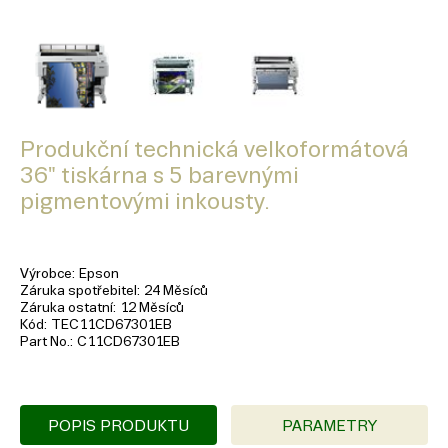
Produkční technická velkoformátová
36" tiskárna s 5 barevnými
pigmentovými inkousty.
Výrobce
Epson
Záruka spotřebitel
24 Měsíců
Záruka ostatní
12 Měsíců
Kód
TEC11CD67301EB
Part No.
C11CD67301EB
POPIS PRODUKTU
PARAMETRY