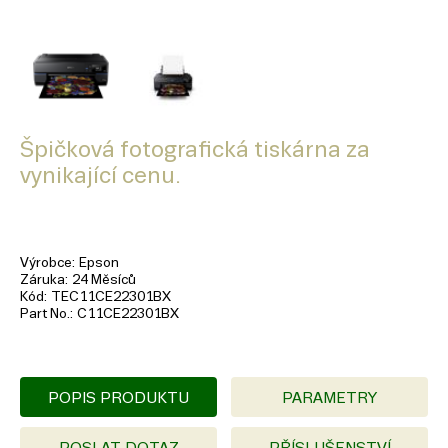
Špičková fotografická tiskárna za
vynikající cenu.
Výrobce
Epson
Záruka
24 Měsíců
Kód
TEC11CE22301BX
Part No.
C11CE22301BX
POPIS PRODUKTU
PARAMETRY
POSLAT DOTAZ
PŘÍSLUŠENSTVÍ