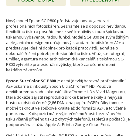
Nový model Epson SC-P800 představuje novou generaci
profesionálních fototiskáren. Seznamte se s doposud nevídanou
flexibilitou tisku a posuňte meze své kreativity s touto špickovou
tiskárnou vybavenou řadou funkcí. Model SC-P800 se svým štíhlým
a elegantním designem určuje nový standard fototiskáren A2+ a
představuje ideální doplněk pro každé pracoviště. Jedná se o
dokonalé řešení potřeb profesionálního tisku. Ať už jste fotograf,
umělec, agentura nebo architektonická kancelář, s tiskárnou SC-
P800 vytvoříte profesionální výtisky, které zaručeně ohromí
každého zákazníka.
Epson SureColor SC-P800
je osmi (devíti) barevná profesionální
A2+ tiskárna s inkousty Epson UltraChrome™ HD. Používá
devítibarevnou sadu inkoustů UltraChrome HD s Vivid Magentou,
která dokáže zajistit reprodukci široké barevné škály a nejvyšší
hustotu odstínů černé (2,86 DMax na papíru PGPP). Díky tomu je
možné tisknout ve špičkové kvalitě až do formátu A2+, a to včetně
panoramat. K dispozici máte výjimečné možnosti bezdrátového
tisku včetně přímého tisku z chytrých telefonů, tabletů a počítačů. Je
podporována služba Apple AirPrint a Google Cloud Print.
Ovládání tiskárny SureColor SC-P800 naprosto usnadňuje velký