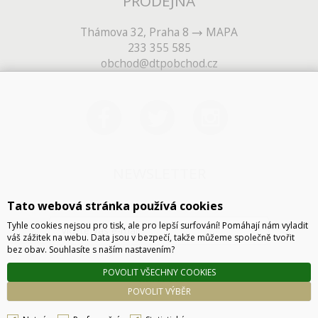
PRODEJNA
Thámova 32, Praha 8
MAPA
233 355 585
obchod@dtpobchod.cz
NEWSLETTER
Tato webová stránka používá cookies
Tyhle cookies nejsou pro tisk, ale pro lepší surfování! Pomáhají nám vyladit
váš zážitek na webu. Data jsou v bezpečí, takže můžeme společně tvořit
bez obav. Souhlasíte s naším nastavením?
POVOLIT VŠECHNY COOKIES
ODESLAT
POVOLIT VÝBĚR