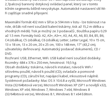
2,7palcový barevný dotykový ovládací panel, který se v tomto
tržním segmentu běžně nevyskytuje. Automatické nastavení sítí Wi-
Fi zajišťuje snadné připojení.
Maximální formát 432 mm v šířce (x 594 mm v listu - lze tisknout i na
role, držák rolí není součástí balení tiskárny, tisk až 15,2 m délka u
vhodných médií). Tisk je možný ze 3 podavačů , tloušťka papíru 0.29
až 1.5 mm. Formáty listů: A2, A3+, A3++, A3, A4, A5, A6, B3, B4, B5, B6,
C4 (obálka), C5 (obálka), C6 (obálka), Letter, Letter Legal, 10 x 15 cm,
13 x 18 cm, 13 x 20 cm, 20 x 25 cm, 100 x 148 mm, 17" (43,2 cm),
uživatelsky definovaný. Automatický podavač dokumentů, CD /
DVD.
Rozhraní: USB, Ethernet, WiFi. USB kabel není součástí dodávky.
Rozměry: 684 x 376 x 250 mm, hmotnost: 19,5 kg.
Obsah dodávky: tiskárna, návod k instalaci, návod k WiFi /
síťovému použití, návod k použití (CD), ovladače a pomocné
programy (CD), záruční list, napájecí kabel, inkoustové náplně.
Systémové požadavky: Mac OS X 10.6.8 a vyšší, Microsoft Windows
Vista (32/64bitová verze), Microsoft Windows XP (SP1 a novější x32),
Windows XP x64, Windows 7, Windows 7 x64, Windows 8
(32/64bitová verze), Windows 8.1, Windows 8.1 x64 Edition.