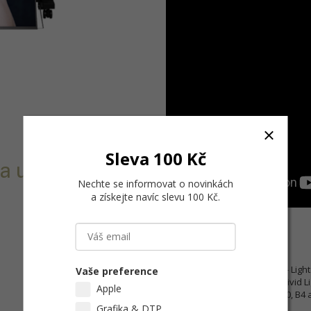
Sleva 100 Kč
í a uměleckých
Nechte se informovat o novinkách
a získejte navíc slevu 100 Kč
.
Vlastnosti:
Barevnost:
8 (9) barev - Ligh
Vaše preference
Yellow, Vivid Magenta, Vivid 
Apple
Formát média:
A4 až A0, B4 a
okrajů.
Grafika & DTP