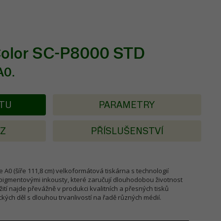
olor SC-P8000 STD
A0.
KTU
PARAMETRY
AZ
PŘÍSLUŠENSTVÍ
e A0 (šíře 111,8 cm) velkoformátová tiskárna s technologií
pigmentovými inkousty, které zaručují dlouhodobou životnost
žití najde převážně v produkci kvalitních a přesných tisků
ckých děl s dlouhou trvanlivostí na řadě různých médií.