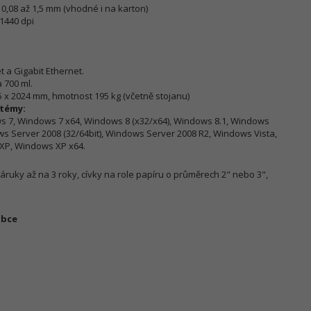
0,08 až 1,5 mm (vhodné i na karton)
1440 dpi
 a Gigabit Ethernet.
 700 ml.
5 x 2024 mm, hmotnost 195 kg (včetně stojanu)
témy:
ws 7, Windows 7 x64, Windows 8 (x32/x64), Windows 8.1, Windows
ws Server 2008 (32/64bit), Windows Server 2008 R2, Windows Vista,
XP, Windows XP x64.
ruky až na 3 roky, cívky na role papíru o průměrech 2" nebo 3",
obce