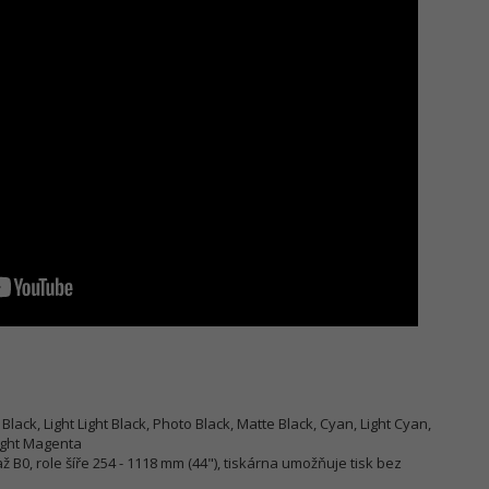
t Black, Light Light Black, Photo Black, Matte Black, Cyan, Light Cyan,
Light Magenta
ž B0, role šíře 254 - 1118 mm (44"), tiskárna umožňuje tisk bez