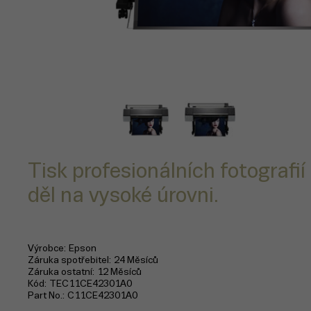
Tisk profesionálních fotografi
děl na vysoké úrovni.
Výrobce
Epson
Záruka spotřebitel
24 Měsíců
Záruka ostatní
12 Měsíců
Kód
TEC11CE42301A0
Part No.
C11CE42301A0