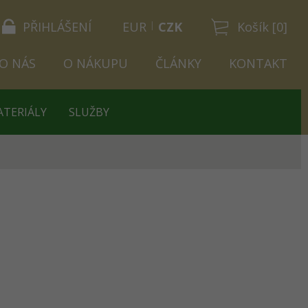
PŘIHLÁŠENÍ
EUR
CZK
Košík [0]
O NÁS
O NÁKUPU
ČLÁNKY
KONTAKT
ATERIÁLY
SLUŽBY